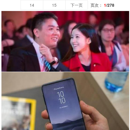
14
15
下一页
页次：
1
/278