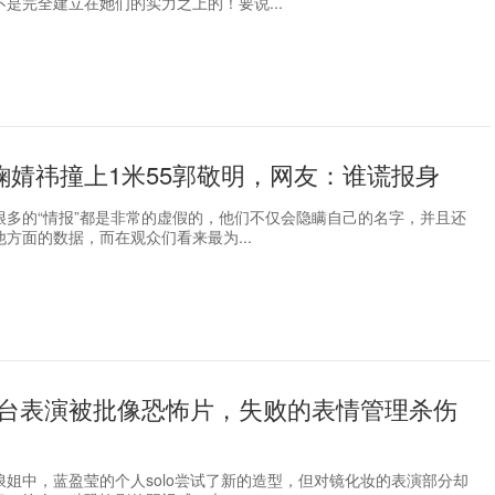
是完全建立在她们的实力之上的！要说...
9鞠婧祎撞上1米55郭敬明，网友：谁谎报身
很多的“情报”都是非常的虚假的，他们不仅会隐瞒自己的名字，并且还
方面的数据，而在观众们看来最为...
台表演被批像恐怖片，失败的表情管理杀伤
浪姐中，蓝盈莹的个人solo尝试了新的造型，但对镜化妆的表演部分却