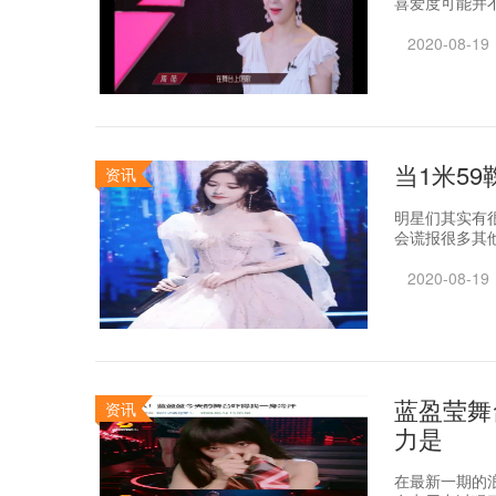
喜爱度可能并不
2020-08-19
当1米5
资讯
明星们其实有
会谎报很多其他
2020-08-19
蓝盈莹舞
资讯
力是
在最新一期的