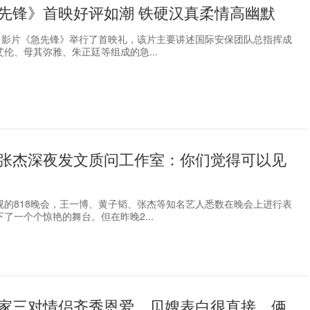
先锋》首映好评如潮 铁硬汉真柔情高幽默
影片《急先锋》举行了首映礼，该片主要讲述国际安保团队总指挥成
伦、母其弥雅、朱正廷等组成的急...
张杰深夜发文质问工作室：你们觉得可以见
视的818晚会，王一博、黄子韬、张杰等知名艺人悉数在晚会上进行表
了一个个惊艳的舞台。但在昨晚2...
家三对情侣齐秀恩爱，贝嫂表白很直接，俩