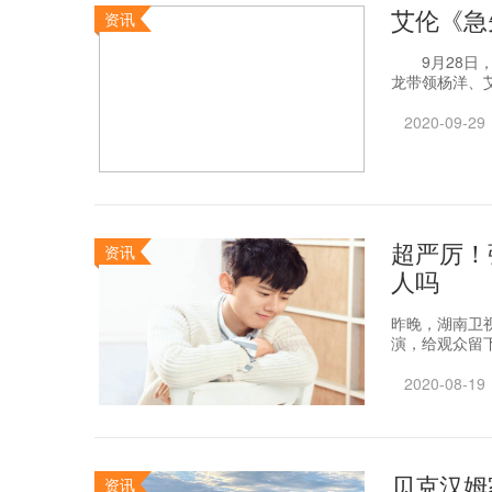
艾伦《急
资讯
9月28日，
龙带领杨洋、艾
2020-09-29
超严厉！
资讯
人吗
昨晚，湖南卫
演，给观众留下
2020-08-19
贝克汉姆
资讯