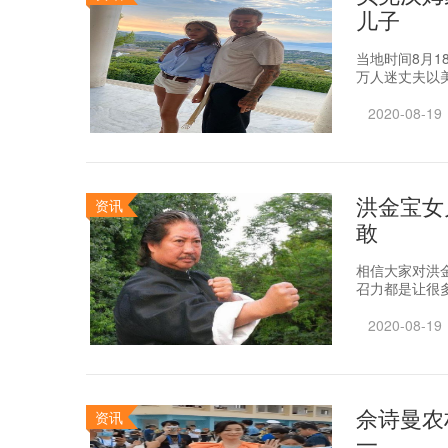
儿子
当地时间8月
万人迷丈夫以美
2020-08-19
洪金宝女
资讯
敢
相信大家对洪
召力都是让很多
2020-08-19
佘诗曼农
资讯
一