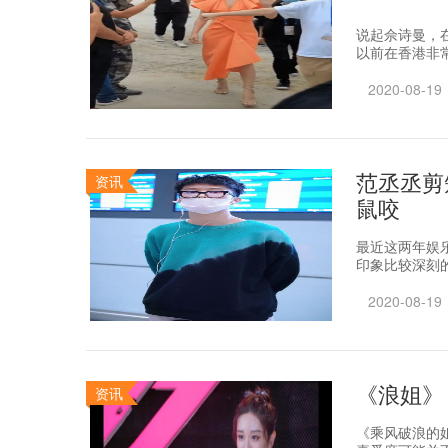
说起佘诗曼，
以前在香港非常
2020-08-19
范丞丞剪
资讯
鼠咬
最近这两年娱
印象比较深刻的
2020-08-19
《浪姐》
资讯
《乘风破浪的