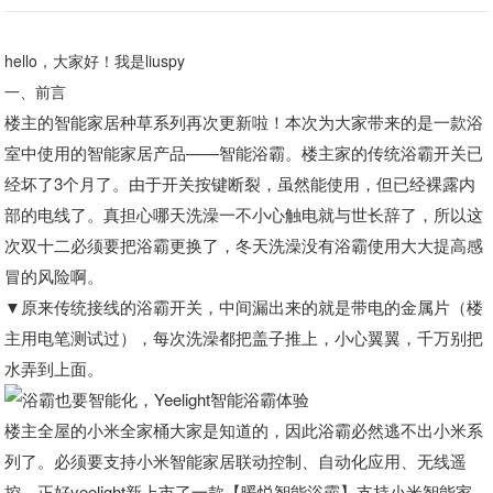
hello，大家好！我是liuspy
一、前言
楼主的智能家居种草系列再次更新啦！本次为大家带来的是一款浴
室中使用的智能家居产品——智能浴霸。楼主家的传统浴霸开关已
经坏了3个月了。由于开关按键断裂，虽然能使用，但已经裸露内
部的电线了。真担心哪天洗澡一不小心触电就与世长辞了，所以这
次双十二必须要把浴霸更换了，冬天洗澡没有浴霸使用大大提高感
冒的风险啊。
▼原来传统接线的浴霸开关，中间漏出来的就是带电的金属片（楼
主用电笔测试过），每次洗澡都把盖子推上，小心翼翼，千万别把
水弄到上面。
楼主全屋的小米全家桶大家是知道的，因此浴霸必然逃不出小米系
列了。必须要支持小米智能家居联动控制、自动化应用、无线遥
控。正好yeelight新上市了一款【暖悦智能浴霸】支持小米智能家