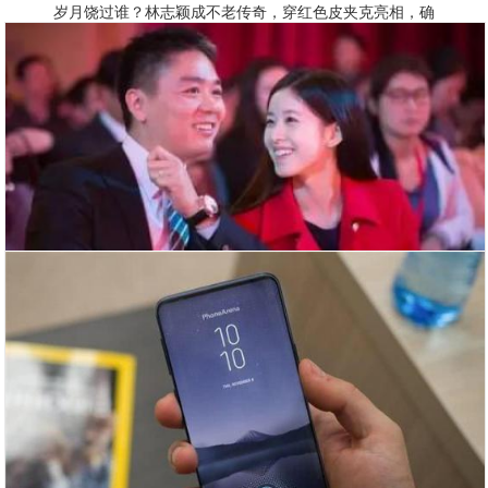
岁月饶过谁？林志颖成不老传奇，穿红色皮夹克亮相，确