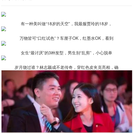
有一种美叫做“18岁的天空”，我最服贾玲的18岁，
万物皆可“口红试色”？车厘子OK，红墨水OK，看到
女生“最讨厌”的3种发型，男生别“乱剪”，小心脱单
岁月饶过谁？林志颖成不老传奇，穿红色皮夹克亮相，确