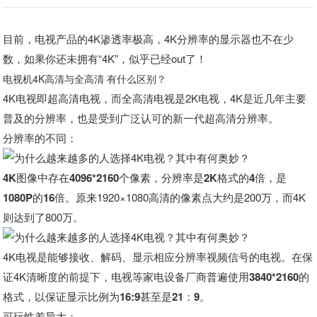
目前，电视产品的4K渗透率极高，4K分辨率的显示器也不在少
数，如果你还未拥有“4K”，似乎已经out了！
电视机4K高清与全高清 有什么区别？
4K电视即超高清电视，而全高清电视是2K电视，4K是近几年主要
普及的分辨率
，也是受到广泛认可的新一代超高清分辨率。
分辨率的不同：
4K图像中存在4096*2160个像素，分辨率是2K格式的4倍，是
1080P的16倍。
原来1920×1080高清的像素点大约是200万，而4K
则达到了800万。
4K电视是能够接收、解码、显示相应分辨率视频信号的电视。在保
证4K清晰度的前提下，电视等家电设备厂商普遍使用
3840*2160
的
格式，以保证显示比例为
16:9
甚至是
21：9
。
可玩性差异大：