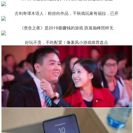
古剑奇谭木语人：粉丝向作品，千秋戏玩家有福拉，已开
《堡垒之夜》是2019最赚钱的游戏 跌落巅峰照样无
好玩不贵，不吃配置！像素风小游戏推荐盘点