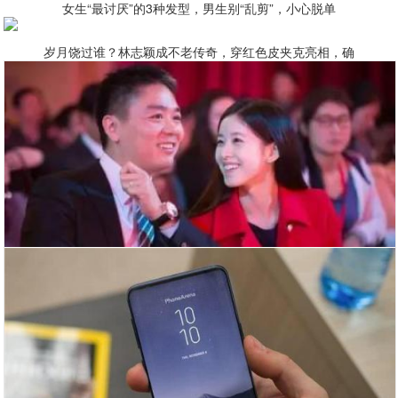
女生“最讨厌”的3种发型，男生别“乱剪”，小心脱单
岁月饶过谁？林志颖成不老传奇，穿红色皮夹克亮相，确