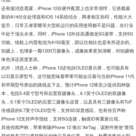
还有据消息透露，iPhone 12在硬件配置上也非常强悍，它搭载最
新的A14仿生处理器和iOS 14系统结合，两者相互协同，性能大大
提升，日常王者荣耀等大型耗运行的应用使用都不是问题，在行业
中处于顶尖水准。同时，iPhone 12外挂高通骁龙5G基带，支持5G
功能。续航上内置电池为4150毫安，跟以往相比也是有所进步的。
拍摄上，也增多一颗1200万摄像头，成像效果更加清晰，对拍摄物
体色泽还原度更高。
此外，消息人士称，iPhone 12还包括OLED显示屏，也可能具有
LCD显示屏型号。这可能意味着苹果可能会沿着与当前iPhone 11代
和早期型号类似的路线走下去。预计iPhone 12将至少提供四种版
本，包括5.4英寸型号和后置双摄像头，6.1英寸OLED的双摄像
头，6.1英寸OLED的后置三摄像头设置，以及具有三摄像头和ToF
传感器的6.7英寸OLED型号，支持3D深度感应。也有传言声称
iPhone 12支持声学指纹，支持5G连接，触摸ID将重新出现。
其他传闻声称，苹果将随iPhone 12 推出“AirTag，该附件将使“查找
我的服务”可以查找附近的物品具体位置，另外，秋季发售的小型