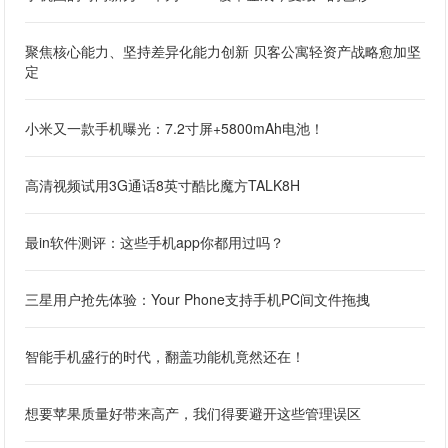
聚焦核心能力、坚持差异化能力创新 贝客公寓轻资产战略愈加坚
定
小米又一款手机曝光：7.2寸屏+5800mAh电池！
高清视频试用3G通话8英寸酷比魔方TALK8H
最in软件测评：这些手机app你都用过吗？
三星用户抢先体验：Your Phone支持手机PC间文件拖拽
智能手机盛行的时代，翻盖功能机竟然还在！
想要苹果质量好带来高产，我们得要避开这些管理误区