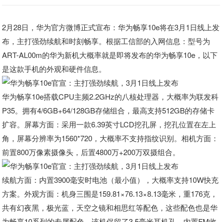
2月28日，华为官方微博正式宣布：华为畅享10e将在3月1日线上发
布，主打强劲续航和时刻畅享。根据工信部的入网信息：型号为
ART-AL00m的华为新机大概率就是即将发布的华为畅享10e，以下
是这款手机的外观和硬件信息。
华为畅享10e搭载CPU主频2.2GHz的八核处理器，大概率为联发科
P35。拥有4/6GB+64/128GB存储组合，最高支持512GB的存储卡
扩容。屏幕方面：采用一款6.39英寸LCD挖孔屏，挖孔位置在左上
角，屏幕分辨率为1560*720，大概率不支持指纹识别。相机方面：
前置800万像素摄像头，后置4800万+200万双摄组合。
续航方面：内置3900毫安时电池（最小值），大概率支持10W快充
方案。外观方面：机身三围是159.81×76.13×8.13毫米，重176克，
共有幻夜黑，极光蓝，天空之镜和相思红等配色，这些配色也是华
为畅享10系列的专属配色。该机保留了3.5毫米耳机孔，内置FM收