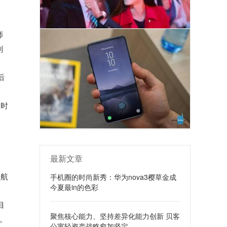
师
划
后
长时
最新文章
联航
手机圈的时尚新秀：华为nova3樱草金成
今夏最in的色彩
。
目
聚焦核心能力、坚持差异化能力创新 贝客
。
公寓轻资产战略愈加坚定