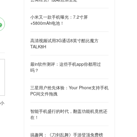
小米又一款手机曝光：7.2寸屏
+5800mAh电池！
高清视频试用3G通话8英寸酷比魔方
TALK8H
最in软件测评：这些手机app你都用过
吗？
三星用户抢先体验：Your Phone支持手机
PC间文件拖拽
小
智能手机盛行的时代，翻盖功能机竟然还
在！
搞趣网：《刀剑乱舞》手游登顶免费榜