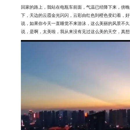
回家的路上，我站在电瓶车前面，气温已经降下来，傍晚
下，天边的云霞金光闪闪，云彩由红色到橙色变幻着，好
说，如果你今天一直睡觉不来游泳，这么美丽的风景不久
说，是啊，太美啦，我从来没有见过这么美的天空，真想