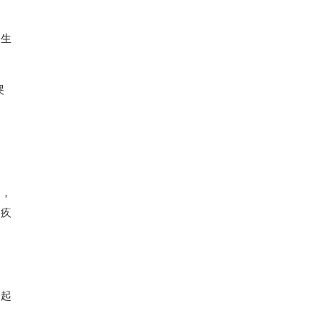
人生
哭
的，
内疚
一起