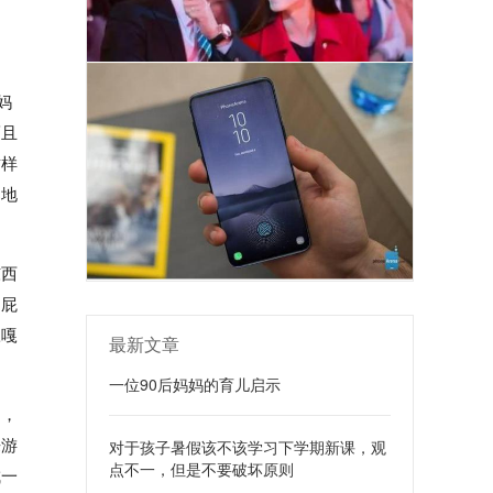
妈
而且
这样
柔地
东西
的屁
嘎嘎
最新文章
一位90后妈妈的育儿启示
了，
来游
对于孩子暑假该不该学习下学期新课，观
点不一，但是不要破坏原则
成一