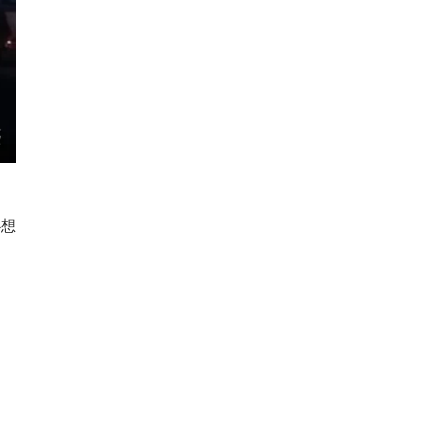
心想
。
书