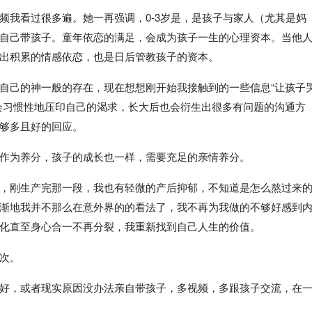
频我看过很多遍。她一再强调，0-3岁是，是孩子与家人（尤其是妈
自己带孩子。童年依恋的满足，会成为孩子一生的心理资本。当他
出积累的情感依恋，也是日后管教孩子的资本。
自己的神一般的存在，现在想想刚开始我接触到的一些信息“让孩子
会习惯性地压印自己的渴求，长大后也会衍生出很多有问题的沟通方
够多且好的回应。
作为养分，孩子的成长也一样，需要充足的亲情养分。
，刚生产完那一段，我也有轻微的产后抑郁，不知道是怎么熬过来
渐地我并不那么在意外界的的看法了，我不再为我做的不够好感到
化直至身心合一不再分裂，我重新找到自己人生的价值。
次。
好，或者现实原因没办法亲自带孩子，多视频，多跟孩子交流，在