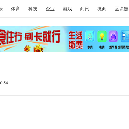
乐
体育
科技
企业
游戏
商讯
微商
区块链
6:54