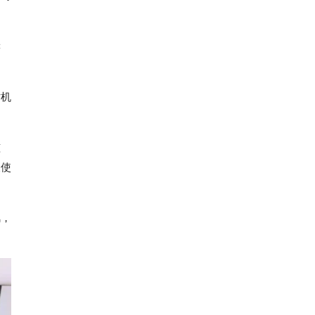
读
时机
孩
天使
风，