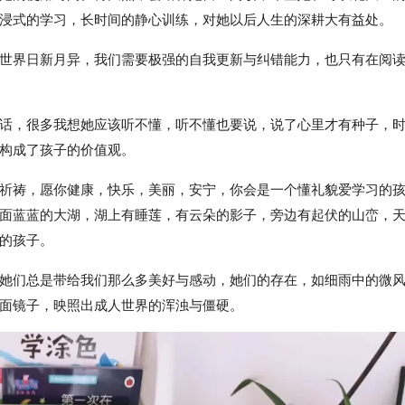
浸式的学习，长时间的静心训练，对她以后人生的深耕大有益处。
世界日新月异，我们需要极强的自我更新与纠错能力，也只有在阅
话，很多我想她应该听不懂，听不懂也要说，说了心里才有种子，
构成了孩子的价值观。
祈祷，愿你健康，快乐，美丽，安宁，你会是一个懂礼貌爱学习的
面蓝蓝的大湖，湖上有睡莲，有云朵的影子，旁边有起伏的山峦，
的孩子。
她们总是带给我们那么多美好与感动，她们的存在，如细雨中的微
面镜子，映照出成人世界的浑浊与僵硬。