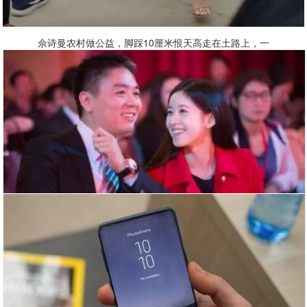
佘诗曼农村做公益，脚踩10厘米恨天高走在土路上，一