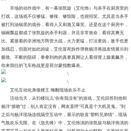
开场的动作戏中，有一幕张凯旋（艾伦饰）与杀手在厨房里的
打戏，这场戏不仅够猛、够辣、够惊险，也很招笑。尤其是当杀手
被打到油锅里的戏份，看得人又刺激又爆笑。还是在这个厨房中，
锅碗瓢盆都成了张凯旋的杀手利器，并且非常致命，看得其爽无
比。紧接着的非洲地方阵营大战，火力更猛，打法更凶，敌手也更
加残忍，但面对如此凶徒，艾伦冒死拆炸弹救杨洋将战友情展示到
极致。不断的阻碍，拳拳到肉的真拳真脚让人看得肾上腺素飙升，
你来我往的飞车枪战更是荷尔蒙指数爆表。
艾伦互动化身接梗王 嗨翻现场欢乐不止
活动当天，从扫楼玩儿“你有我没有”的游戏，艾伦回答到他和
杨洋“接吻”过，别人肯定没有，网友直呼“可真是个大机灵鬼。”到
之后与杨洋现场连线隔空互动中，展示的耿直“塑料兄弟情”，现场
气氛欢乐无限。在《急先锋》中，艾伦饰演的张凯旋与杨洋饰演的
雷震宇是一起出生入死的好兄弟，日常相处十分默契，在面对生死