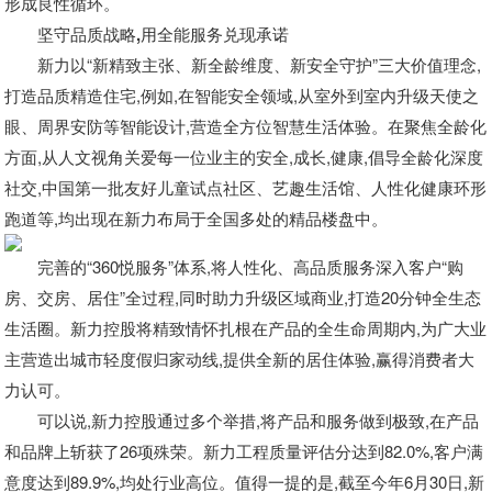
形成良性循环。
坚守品质战略,用全能服务兑现承诺
新力以“新精致主张、新全龄维度、新安全守护”三大价值理念,
打造品质精造住宅,例如,在智能安全领域,从室外到室内升级天使之
眼、周界安防等智能设计,营造全方位智慧生活体验。在聚焦全龄化
方面,从人文视角关爱每一位业主的安全,成长,健康,倡导全龄化深度
社交,中国第一批友好儿童试点社区、艺趣生活馆、人性化健康环形
跑道等,均出现在新力布局于全国多处的精品楼盘中。
完善的“360悦服务”体系,将人性化、高品质服务深入客户“购
房、交房、居住”全过程,同时
助力升级区域商业,打造20分钟全生态
生活圈
。新力控股
将精致情怀扎根在产品的全生命周期内,为广大业
主营造出城市轻度假归家动线,
提供全新的居住体验,
赢得消费者大
力认可。
可以说,新力控股
通过多个举措,将产品和服务做到极致,在产品
和品牌上斩获了2
6
项殊荣。
新力工程质量评估分达到8
2.0
%,客户满
意度达到89.9%,均处行业高位。值得一提的是,
截至今年6月3
0
日,新