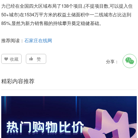
力已经在全国四大区域布局了1
38
个项目,
(不提项目数,可以提入住
5
0+
城市)
在1
534
万平方米的权益土储面积中一二线城市占比达到
8
5
%,显然为新力销售额
的持续攀升奠定稳健基础。
推荐阅读：
石家庄在线网
收藏
赞
分享：
精彩内容推荐