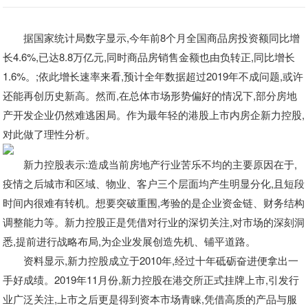
据
国家统计局
数字显示,今年前8个月
全国商品房投资额同比增
长4.6%
,已
达8.8万亿元
,同时
商品房销售金额也由负转正,同比增长
1.6%。
;依此增长速率来看,预计
全年
数据
超
过2
019
年不成问题,或许
还能再
创历史新高。
然而,在总体市场形势偏好的情况下,部分房地
产开发企业仍然难逃困局。作为最年轻的港股上市内房企新力控股
,
对此做了理性分析。
新力控股
表示:造成当前房地产行业苦乐不均的主要原因在于,
疫情之后城市和区域、物业、客户三个层面均产生明显分化,且短段
时间内很难有转机。想要突破重围,考验的是企业资金链、财务结构
调整能力等。新力控股
正是凭借对行业的深切关注,对市场的深刻洞
悉,提前进行战略布局,为企业发展创造先机、铺平道路。
资料显示,新力控股
成立于2010年,经过十年砥砺奋进便拿出一
手好成绩。2019年11月份,新力控股
在港交所正式挂牌上市,引发行
业广泛关注,上市之后更是得到资本市场青睐,凭借高质的产品与服