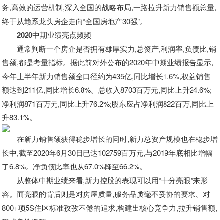
务,高效的运营机制,深入全国的战略布局,一路拉升新力销售额
总量,
终于从
赣系龙头房企走向“全国房地产3
0
强”。
2
020
中期业绩亮点频频
通常判断一个房企是否拥有雄厚实力,总资产,利润率,负债比,销
售额,都是考量指标。
据此前对外公布的2
020
年中期业绩报告显示,
今年上半年新力销售额
全口径约为4
35
亿,同比增长1
.6
%,权益销售
额达到2
11
亿,同比增长6
.8
%。总收入8
703
百万元,同比上升2
4.6
%;
净利润8
71
百万元,同比上升
76.2
%;股东应占净利润8
22
百万,同比上
升8
3.1
%。
在新力销售额
获得稳步增长的同时,新力总资产规模也在稳步增
长中,截至2
020
年6月3
0
日已达1
02759
百万元,与2
019
年底相比增幅
了6
.8
%。净负债比率也从6
7.0
%降至6
6.2
%。
从整体中期业绩来看,新力控股
的表现可以用“十分亮眼”来形
容。而亮眼的背后则是对房屋
质量,服务品质毫不妥协的要求、对
800+项5S住区标准
孜孜不倦的追求,构建出核心竞争力,拉升销售额,