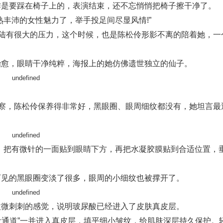
作是要踩在椅子上的，表演结束，还不忘悄悄把椅子擦干净了。
丰沛的女性魅力了，举手投足间尽显风情!”
海陆有很大的压力，这个时候，也是陈松伶形影不离的陪着她，一
治愈，眼睛干净纯粹，海报上的她仿佛遗世独立的仙子。
观察，陈松伶保养得非常好，黑眼圈、眼周细纹都没有，她坦言最
，把有微针的一面贴到眼睛下方，再把水凝胶膜贴到合适位置，
可见的黑眼圈变淡了很多，眼周的小细纹也被撑开了。
微微刺刺的感觉，说明玻尿酸已经进入了皮肤真皮层。
针通道”一并进入真皮层，填平细小皱纹，给肌肤深层持久保护。