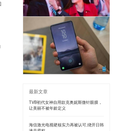
回
的
最新文章
TVB初代女神自用款克奥妮斯微针眼膜，
让美丽不被年龄定义
海信激光电视硬核实力再被认可,绕开日韩
液晶霸权