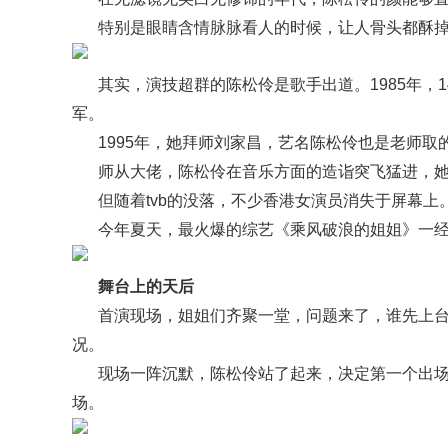
特别是眼睛含情脉脉看人的时候，让人骨头都酥掉
其实，演技超群的陈松伶是歌手出道。1985年，
军。
1995年，她拜师刘家昌，艺名陈松伶也是老师取
师从大佬，陈松伶在音乐方面的造诣突飞猛进，
但随着tvb的没落，不少香港女演员消失于屏幕上
今年夏天，最火爆的综艺《乘风破浪的姐姐》一经
舞台上的天后
首演现场，姐姐们齐聚一堂，问题来了，谁先上台
况。
现场一阵沉默，陈松伶站了起来，决定第一个出场
场。