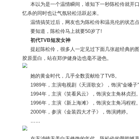
本以为是一个温情瞬间，谁知下一秒陈松伶就开口
忆杀的同时也让气氛轻松活跃起来。
温情搞笑过后，网友也为陈松伶和温兆伦的状态
要知道，陈松伶马上就要50岁了!
初代TVB短发女神
提起陈松伶，很多人一定见过下面几张超经典的
胶原蛋白，站在郑伊健身边也毫不逊色。
她的黄金时代，几乎全数贡献给了TVB。
1989年，主演电视剧《天涯歌女》，饰演“金嗓子
1994年，主演《笑看风云》，饰演女主角林贞烈
1996年，主演《新上海滩》，饰演女主角冯程程
2000年，参演《金装四大才子》，饰演娉婷。
……
在无滤镜无美白无修饰的年代，陈松伶的颜能够直