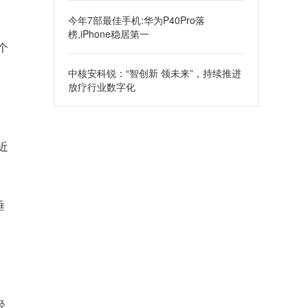
今年7部最佳手机:华为P40Pro落
榜,iPhone稳居第一
个
中核安科锐：“智创新 领未来”，持续推进
放疗行业数字化
近
垂
轻