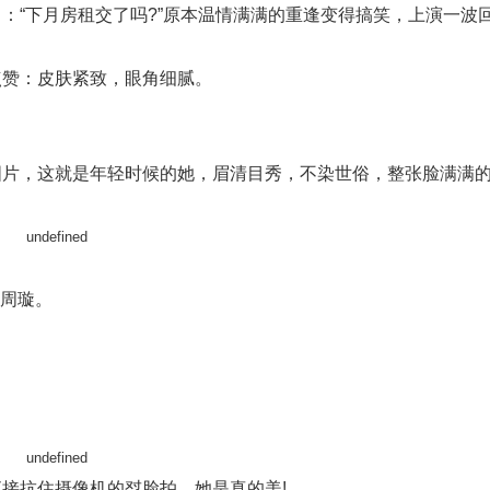
：“下月房租交了吗?”原本温情满满的重逢变得搞笑，上演一波
点赞：皮肤紧致，眼角细腻。
图片，这就是年轻时候的她，眉清目秀，不染世俗，整张脸满满
”周璇。
。
。
接抗住摄像机的怼脸拍，她是真的美!