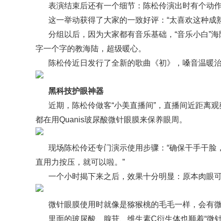
表演结束后还有一个细节：陈松伶演出时有个动
这一举动获得了大家的一致好评：“太喜欢这种成熟
分组以后，因为大家都有音乐基础，“音乐小白”
字一个字的教海陆，超级暖心。
陈松伶近日发行了全新的歌曲《初》，嗓音温暖
黑科技护眼神器
近期，陈松伶做客“小美直播间”，直播间近距离
都在用Quanis玻尿酸微针眼膜来保养眼周。
现场陈松伶还专门演示使用步骤：“确保干手干脸
直用力按压，就可以啦。”
一个小时揭下来之后，效果十分明显：原本肉眼
微针眼膜使用时就像是猕猴桃的毛毛一样，会有
里面的玻尿酸、腺苷、维生素C衍生体也顺着“微