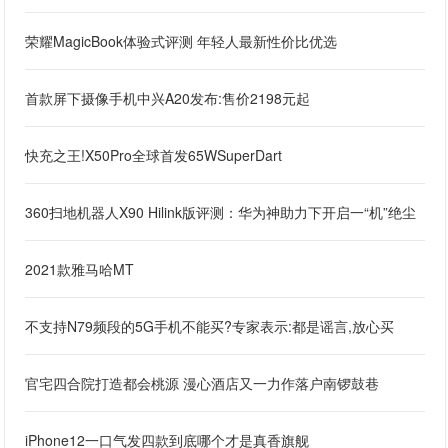
荣耀MagicBook体验式评测 年轻人最新性价比优选
首款屏下摄像手机中兴A20发布:售价2198元起
快充之王!X50Pro全球首发65WSuperDart
360扫地机器人X90 Hilink版评测：华为神助力下开启一“机”绝尘
2021款雅马哈MT
不支持N79频段的5G手机不能买?专家表示:都是谣言,放心买
官宅四合院打造都会桃源 漫心酒店又一力作落户南锣鼓巷
iPhone12一口气发四款到底哪个才是真香旗舰