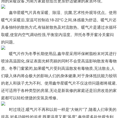
用的采暖设备,为南方家庭创造出更加舒适健康的家居环境。
鑫华星暖气片具有采暖、除湿、抗菌,艺术性外观等优点。使用
暖气片采暖后,室温可控制在18-22℃之间,体感最为舒适。暖气片还
具备独特的散热方式,有辐射散热及对流散热。暖气片是通过水循环
取暖,使室内空气调动性强,平衡室内湿度。拜托冬季开窗冷关窗闷
的问题。
暖气片作为冬季长期使用品,鑫华星采用环保树脂粉末对其进行
喷涂高温固化,保证表面光鲜亮丽的同时不会受高温影响散发有毒物
质。冬季门窗紧闭,如果暖气片受到高温散发有毒物质,无法散去,人
们吸入体内将会极大的影响人们的身体健康,对于身体抵抗能力较弱
的老人和孩子尤为不利。使用鑫华星暖气片不仅这些问题都将规避,
还可适用于各种类型的房屋,无论是新装修的家庭还是旧房改造的家
庭都可以轻松便捷的安装及维修。
时过境迁,暖气片不再和以前一样是“大钢片”了,随着人们审美的
提高,对多功能性的追求,既要温度又要“风度”,鑫华星多款外观专利