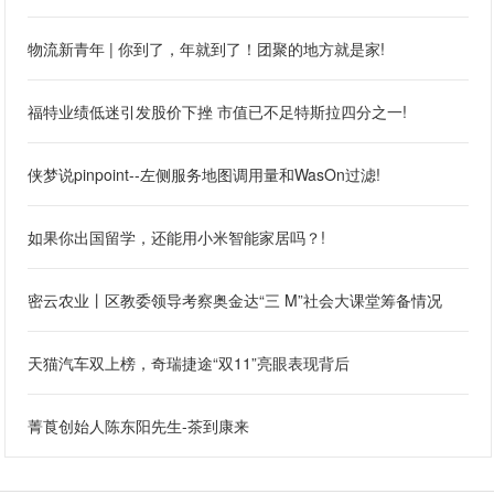
物流新青年 | 你到了，年就到了！团聚的地方就是家!
福特业绩低迷引发股价下挫 市值已不足特斯拉四分之一!
侠梦说pinpoint--左侧服务地图调用量和WasOn过滤!
如果你出国留学，还能用小米智能家居吗？!
密云农业丨区教委领导考察奥金达“三 M”社会大课堂筹备情况
天猫汽车双上榜，奇瑞捷途“双11”亮眼表现背后
菁莨创始人陈东阳先生-茶到康来