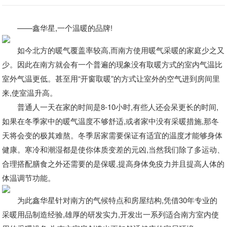
——鑫华星,一个温暖的品牌!
如今北方的暖气覆盖率较高,而南方使用暖气采暖的家庭少之又
少。因此在南方就会有一个普遍的现象没有取暖方式的室内气温比
室外气温更低。甚至用“开窗取暖”的方式让室外的空气进到房间里
来,使室温升高。
普通人一天在家的时间是8-10小时,有些人还会呆更长的时间,
如果在冬季家中的暖气温度不够舒适,或者家中没有采暖措施,那冬
天将会变的极其难熬。冬季居家需要保证有适宜的温度才能够身体
健康。寒冷和潮湿都是使你体质变差的元凶,当然我们除了多运动、
合理搭配膳食之外还需要的是保暖,提高身体免疫力并且提高人体的
体温调节功能。
为此鑫华星针对南方的气候特点和房屋结构,凭借30年专业的
采暖用品制造经验,雄厚的研发实力,开发出一系列适合南方室内使