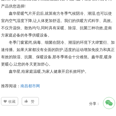
产品供您选择!
鑫华星暖气片开启后,就算南方冬季气候阴冷、潮湿,也可以使
室内空气湿度下降,让人体更加舒适。我们的供暖方式科学、高效。
不仅升温快、散热均匀,同时具有采暖、除湿、抗菌三种功效,是南
方家庭必备的冬季供暖设备。
冬季门窗紧闭,病毒、细菌在阴冷、潮湿的环境下大肆繁衍、加
速传播。如果大家都没有全面的防护,适度的运动增加免疫力和真正
有效的除湿、抗菌、保暖设备,那冬季将会十分难熬。鑫华星,暖身
更暖心,让您的冬天更加舒心。
鑫华星,给家庭温暖,为家人健康开启长效呵护。
推荐阅读：
南昌都市网
收藏
赞
分享：