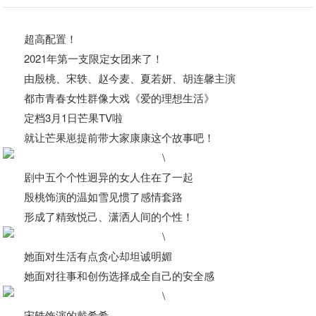
超高配置！
2021年第一支限定女团来了！
由殷桃、宋轶、赵今麦、夏若妍、胡连馨主演
都市青春女性群像大戏《爱的理想生活》
定档3月1日芒果TV啦
就让芒果崽提前带大家康康这个故事吧！
剧中五个个性迥异的女人住在了一起
殷桃饰演的温如雪见惯了感情套路
形成了精致悦己、潇洒人间的个性！
她面对生活有点贪心却坦诚明媚
她面对往事和创伤选择成全自己的安全感
宋轶饰演的戴希希