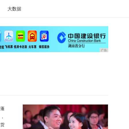
大数据
广告
的蓬
力，
国货