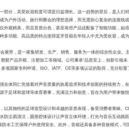
一部分，其受欢迎程度可谓是日益增长。这一趋势的背后，是人们
成为户外活动、旅行和聚会的理想选择，而无需担心复杂的连接线
仅外观精美，而且音质出色，甚至有些产品还配备了智能功能，如
种多功能、高品质的特点使得蓝牙音箱在年轻人中尤为受欢迎，成
国际会展旁，是一家集研发、生产、销售、服务为一体的综合性企业。
、塑胶产品开模、注塑加工等领域。公司秉承“品质至上，创新引领未
项国家专利申请、ISO、IATF、CE等多项认证的取得，充分彰显
强全体同仁凭借着对声音质量的执着追求和技术创新的持续努力，
源于足球和篮球等体育赛事，充满活力和创意，旨在为用户带来愉
，以其独特的足球造型设计和卓越的音质表现，备受消费者青睐。C
水防尘易清洁，圆形腔体设计让声音立体环绕，灯光与音乐互动跳
级防水工艺保障户外使用安全。此外，音箱还具备多种音效模式，可