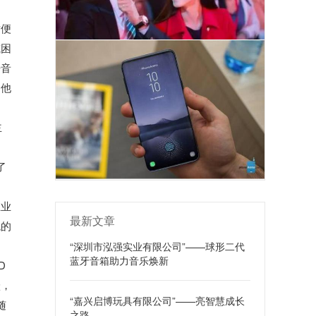
对便
或困
语音
为他
主
了
在业
最新文章
悦的
“深圳市泓强实业有限公司”——球形二代
蓝牙音箱助力音乐焕新
D
跃，
“嘉兴启博玩具有限公司”——亮智慧成长
随
之路