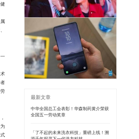
续健
号属
章、
如一
技术
斗者
森劳
最新文章
中华全国总工会表彰！华森制药黄介荣获
全国五一劳动奖章
届，
作为
「了不起的未来洗衣科技」重磅上线！溯
国式
源千年探寻下一代洗衣科技