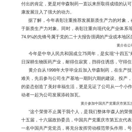
付出的肯定，更是对华森制药一直以来所取得成绩的认可
康发展注入了强大的动力。
据了解，今年表彰注重推荐发展新质生产力的对象，在常规
于新质生产力对象。同时，表彰注重向现代化产业体系等重
74.9%的先锋号属于党的二十大报告强调的产业或本地
黄介在公
今年是中华人民共和国成立75周年，是实现“十四五
日深耕生物医药产业，耐得住寂寞，挡得住诱惑，守得住
黄介自从1998年大学毕业后加入华森制药，在生产
难关，先后参与公司生产基地一期到六期的建设、投产，主
的姿态创造了美好幸福生活，更是见证了公司从一个小作
动者一起为公司发展添砖加瓦。
黄介参加中国共产党重庆市第五次
“这个荣誉不止属于我个人，是我们整体华森人的荣
十五届，十六届政协委员，中国共产党重庆市第五次代表
一名中国共产党党员，将充分发挥劳动模范带头作用，号