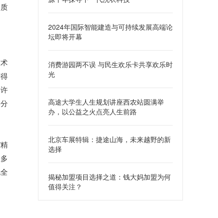
高质
2024年国际智能建造与可持续发展高端论
坛即将开幕
技术
消费游园两不误 与民生欢乐卡共享欢乐时
光
获得
务许
高途大学生人生规划讲座西农站圆满举
类分
办，以公益之火点亮人生前路
北京车展特辑：捷途山海，未来越野的新
”精
选择
更多
化全
揭秘加盟项目选择之道：钱大妈加盟为何
值得关注？