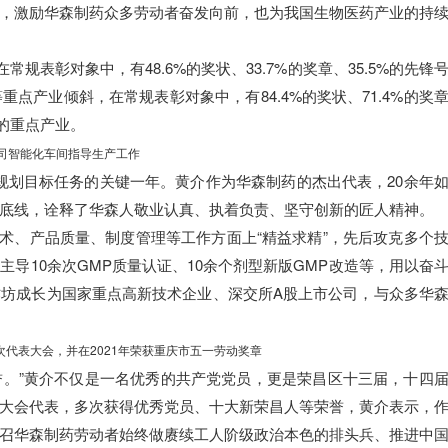
，激励华森制药众多劳动者奋发向前，也为我国生物医药产业的持
表彰对象中，有48.6%的奖状、33.7%的奖章、35.5%的先锋
点产业倾斜，在常规表彰对象中，有84.4%的奖状、71.4%的奖
区的重点产业。
司智能化车间指导生产工作
”规划目标任务的关键一年。黄介作为华森制药的杰出代表，20余年
底线，诠释了华森人敬业认真、执着负责、坚守创新的匠人精神。
技术、产品质量、制度管理等工作方面上“精益求精”，先后攻克多个
导10余次GMP质量认证、10余个剂型新版GMP改造等，用以奋
坊成长为国家重点高新技术企业、深交所A股上市公司，与众多华
代表大会，并在2021年荣获重庆市五一劳动奖章
誉。”黄介不仅是一名优秀的共产党党员，更是荣昌区十三届，十四
大会代表，多次获得优秀党员、十大新荣昌人等荣誉，黄介表示，
召华森制药劳动者始终做赓续工人阶级政治本色的排头兵、推进中