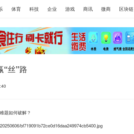
乐
体育
科技
企业
游戏
商讯
微商
区块链
赢“丝”路
:40
难题如何破解？