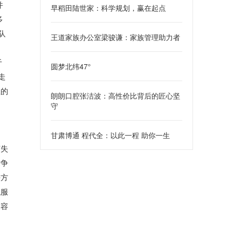
并
早稻田陆世家：科学规划，赢在起点
多
队
王道家族办公室梁骏谦：家族管理助力者
于
圆梦北纬47°
走
业的
朗朗口腔张洁波：高性价比背后的匠心坚
守
甘肃博通 程代全：以此一程 助你一生
何失
竞争
决方
税服
不容