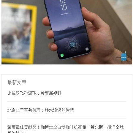
最新文章
比翼双飞孙翼飞：教育新视野
北京止于至善何理：静水流深的智慧
荣膺最佳贡献奖！咖博士全自动咖啡机亮相「希尔斯・胡润全球
餐饮峰会」