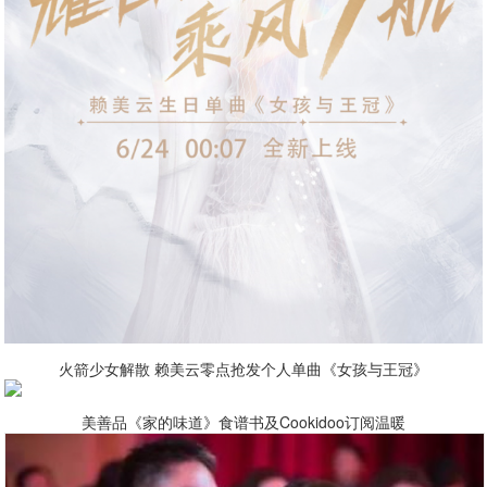
火箭少女解散 赖美云零点抢发个人单曲《女孩与王冠》
美善品《家的味道》食谱书及Cookidoo订阅温暖