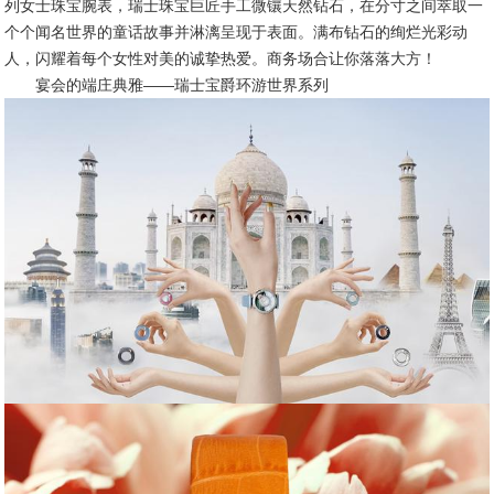
列女士珠宝腕表，瑞士珠宝巨匠手工微镶天然钻石，在分寸之间萃取一
个个闻名世界的童话故事并淋漓呈现于表面。满布钻石的绚烂光彩动
人，闪耀着每个女性对美的诚挚热爱。商务场合让你落落大方！
宴会的端庄典雅——瑞士宝爵环游世界系列