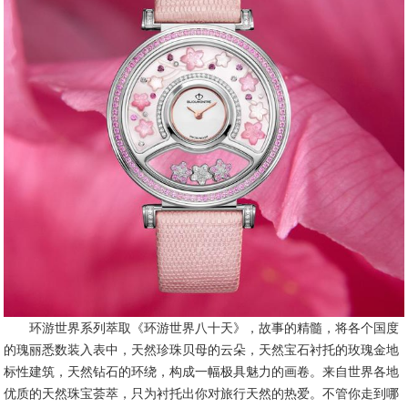
环游世界系列萃取《环游世界八十天》，故事的精髓，将各个国度
的瑰丽悉数装入表中，天然珍珠贝母的云朵，天然宝石衬托的玫瑰金地
标性建筑，天然钻石的环绕，构成一幅极具魅力的画卷。来自世界各地
优质的天然珠宝荟萃，只为衬托出你对旅行天然的热爱。不管你走到哪