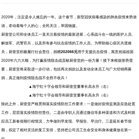
2020年，注定是令人难忘的一年。这个春节，新型冠状病毒感染的肺炎疫情来势汹
汹，牵动着每个人的心，全民关注，举国驰援。
厨壹堂公司和全体员工一直关注着疫情的最新进展，心系战斗在一线的医护人员、
解放军、武警官兵，以及所有参与抗击疫情的工作人员。为帮助核心疫区共渡难
关，厨壹堂积极履行社会责任，捐赠
202066
元
用于支援抗击疫情，寓意祝福祖国
2020年六六大顺，为打赢疫情阻击战贡献厨壹堂的一份力量！接下来根据形势需
要，厨壹堂将采取进一步行动，包括再次捐款以及发动全体员工与广大经销商募
捐，真正做到疫情阻击战不全胜不收兵！
▲海宁红十字会领导和厨壹堂董事长高永升（右）
▲海宁红十字会领导和厨壹堂董事长高永升（右）
除此之外，厨壹堂严格贯彻落实疫情防控工作要求：一是做好疫情监测及应急处置
工作，层层落实疫情防控责任。二是由专职人员通过微信等多种渠道和方式及时跟
踪员工新春假期行程情况，力争做到早发现、早报告、早治疗。三是延长春节假
期，拟定了相对灵活的复工安排，坚持把公司员工生命安全和身体健康放在第一
位。