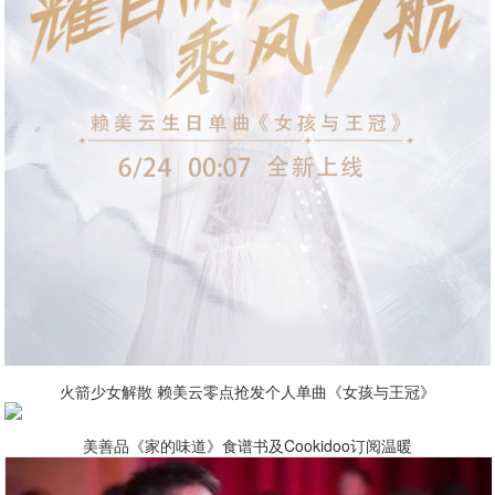
火箭少女解散 赖美云零点抢发个人单曲《女孩与王冠》
美善品《家的味道》食谱书及Cookidoo订阅温暖