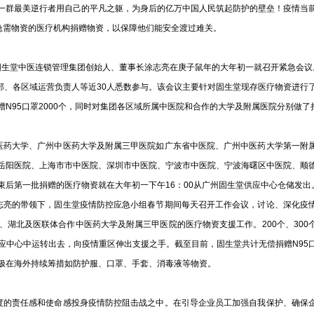
一群最美逆行者用自己的平凡之躯，为身后的亿万中国人民筑起防护的壁垒！疫情当
急需物资的医疗机构捐赠物资，以保障他们能安全渡过难关。
生堂中医连锁管理集团创始人、董事长涂志亮在庚子鼠年的大年初一就召开紧急会议
部、各区域运营负责人等近30人悉数参与。该会议主要针对固生堂现存医疗物资进行
N95口罩2000个，同时对集团各区域所属中医院和合作的大学及附属医院分别做了
药大学、广州中医药大学及附属三甲医院如广东省中医院、广州中医药大学第一附
岳阳医院、上海市市中医院、深圳市中医院、宁波市中医院、宁波海曙区中医院、顺
后第一批捐赠的医疗物资就在大年初一下午16：00从广州固生堂供应中心仓储发出
亮的带领下，固生堂疫情防控应急小组春节期间每天召开工作会议，讨论、深化疫
湖北及医联体合作中医药大学及附属三甲医院的医疗物资支援工作。200个、300
供应中心中运转出去，向疫情重区伸出支援之手。截至目前，固生堂共计无偿捐赠N95
极在海外持续筹措如防护服、口罩、手套、消毒液等物资。
的责任感和使命感投身疫情防控阻击战之中。在引导企业员工加强自我保护、确保