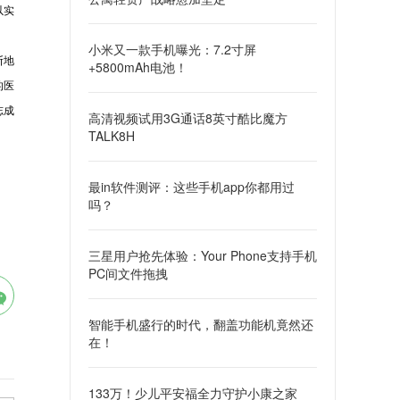
以实
小米又一款手机曝光：7.2寸屏
断地
+5800mAh电池！
的医
志成
高清视频试用3G通话8英寸酷比魔方
TALK8H
最in软件测评：这些手机app你都用过
吗？
三星用户抢先体验：Your Phone支持手机
PC间文件拖拽
智能手机盛行的时代，翻盖功能机竟然还
在！
133万！少儿平安福全力守护小康之家