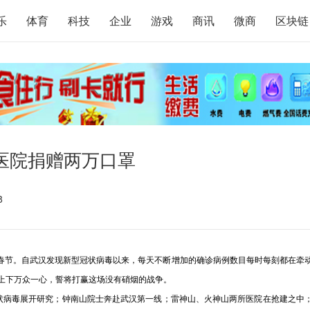
乐
体育
科技
企业
游戏
商讯
微商
区块链
医院捐赠两万口罩
8
春节。自武汉发现新型冠状病毒以来，每天不断增加的确诊病例数目每时每刻都在牵
上下万众一心，誓将打赢这场没有硝烟的战争。
病毒展开研究；钟南山院士奔赴武汉第一线；雷神山、火神山两所医院在抢建之中