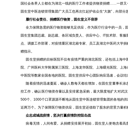
国社会各界人士都在为湖北一线的医疗工作者提供物资捐赠……一群又
固生堂中医连锁管理集团广大员工也再次扛起护佑众生“大旗”，向部分
履行社会责任、捐赠医疗物资，固生堂义不容辞
全力保障急需的医疗物资能够充足供应，作为医疗行业中的一员，固
固生堂集团总裁、副总裁、各区域负责人、供应中心、IT技术部、客服
点、调拨工作部署，对疫情重区湖北籍专家、员工及湖北中医药大学捐赠
赠指示。
固生堂捐赠的目标医院不仅有疫情严重的湖北医院，还包括上海中医
院、广州医科大学附属第三医院、上海龙华医院、上海曙光医院、上海
中医院等数家全国各地的医院。固生堂供应中心团队响应迅速，会议结束
随着疫情的迅速蔓延，确诊人数每天都在增加，在固生堂董事长涂志
控工作，确认医疗物资存量以及安排紧急采购，最大限度地扩大对武汉、
500个、1000个口罩源源不断地从固生堂中医连锁管理集团的各地的
近两万个。为了保障医疗物资供应，固生堂还借助了股东的背景力量积
众志成城战疫情
，
坚决打赢疫情防控阻击战
病毒无情，人间有爱。从捐赠安排展开初始，固生堂人便饱含着高度