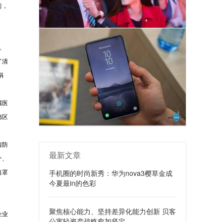
前，
。
了清
捐
属医
德区
。
情防
最新文章
个、
手机圈的时尚新秀：华为nova3樱草金成
口罩
今夏最in的色彩
聚焦核心能力、坚持差异化能力创新 贝客
企业
公寓轻资产战略愈加坚定