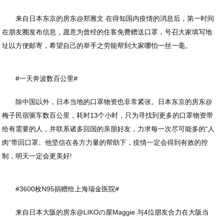
来自日本东京的房东@郑雅文 在得知国内疫情的消息后，第一时间
在朋友圈发布信息，愿意为曾经的住客免费赠送口罩，号召大家填写地
址以方便邮寄，希望自己的举手之劳能帮到大家哪怕一丝一毫。
#一天奔波数百公里#
除中国以外，日本当地的口罩物资也非常紧张。日本东京的房东@
梅子民宿驱车数百公里，耗时13个小时，只为寻找到更多的口罩物资带
给有需要的人，并联系诸多回国的亲朋好友，力求每一次尽可能多的“人
肉”带回口罩。他坚信在各方力量的帮助下，疫情一定会得到有效的控
制，明天一定会更美好!
#3600枚N95捐赠给上海瑞金医院#
来自日本大阪的房东@LIKOの屋Maggie 与4位朋友合力在大阪当