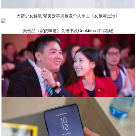
火箭少女解散 赖美云零点抢发个人单曲《女孩与王冠》
美善品《家的味道》食谱书及Cookidoo订阅温暖