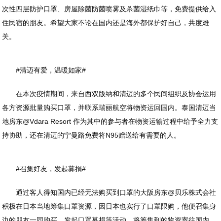
次性四层防护口罩、房屋除菌防菌喷雾及杀菌湿纸巾等，免费提供给入
住民宿的朋友。希望大家不论在国内还是海外都保护好自己，共度难
关。
#清迈有爱，温暖如家#
在本次疫情期间，来自西双版纳和清迈的多个民间组织及协会运用
各方资源批量购买口罩，并联系瑞丽航空将物资运回国内。泰国清迈当
地房东@Vdara Resort 作为其中的参与者在物资运输过程中给予全力支
持协助，还在清迈的宁曼路免费将N95赠送给有需要的人。
#召集好友，发起募捐#
通过客人得知国内已经无法购买到口罩的大阪房东@贝乐株式会社
积极在日本当地筹集口罩资源，因日本也实行了口罩限购，他便召集身
边的朋友一同购买，发起口罩募捐等活动，将筹集到的物资寄往国内。