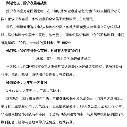
到湖北去，除夕夜里请战忙
除夕夜本是万家团圆之时，在《组织华银健康赴湖北抗“疫”前线支援医护小分
队》倡议书发布后，华银健康的全体员工积极响应，主动请战。
最终，华银健康选拔出3人检验小分队：华北大区负责人兼天津公司总经理林
斌，医学检验专业硕士；黄利、陈土贵，广州华银医学检验中心PCR检验师。他们
都是80后、90后，最年轻的黄利出生于1992年。
他们说：我们不是什么英雄，只是有人需要我们！
林斌、黄利、陈土贵为华银健康员工
当天晚上，PCR实验室负责人李健均等人就奔赴华银健康实验室，紧急准备好
仪器、试剂、耗材、防护用品等物资，整装待发。
疫情如令，大年初一奔黄冈
1月25日，大年初一，广州天气阴冷。
凌晨6点，医疗物资装满车辆，华银健康检验小分队成员从不同方向奔赴湖北。
寒冷的天空飘着小雨，天气湿冷。但疫情就是命令，1200多公里，全程15个小时，
华银健康检验小分队马不停蹄，于当晚10点到达黄冈市，与周荣教授带队的医疗队
顺利汇合，随即与当地领导交流情况，枕戈待旦。