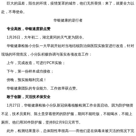
巨大的温差，陌生的环境，疫情笼罩的城市，他们无所畏惧：来了，就要全力以
赴，不辱使命。
华银健康的逆行者
专业高效，华银速度获点赞
1月26日，大年初二，湖北黄冈的天气更为阴冷。
华银健康检验小分队一大早就开始对当地结核防治病医院实验室进行改造，针对
现场的环境情况，小分队积极协调与落实各项改造工作：
上午，完成改造，可进行PCR实验；
下午，第一份样本成功接收；
傍晚，预实验顺利完成！
华银健康团队的专业能力、工作效率获点赞。
敢于创新，灭活技术保安全
1月27日，华银健康检验小分队新冠病毒核酸检测工作全面启动。因为防护物资
不足，技术员黄利、陈土贵穿着密闭的防护服，期间不能吃饭，不能喝水，不能上
厕所。他们用30件防护服，坚持到2月9日元宵节。
此外，检测结果显示，总体阳性率很高——而他们是在病毒未被灭活的情况下完