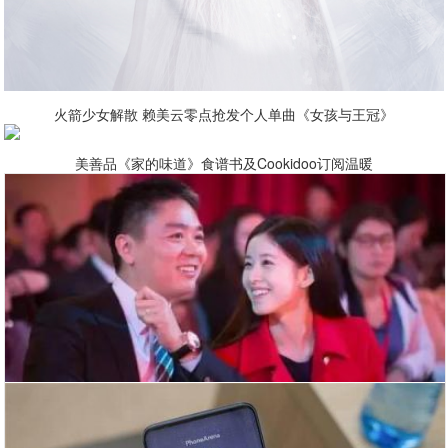
火箭少女解散 赖美云零点抢发个人单曲《女孩与王冠》
美善品《家的味道》食谱书及Cookidoo订阅温暖