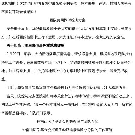
成检测的！这对他们的病毒防护带来极高的要求，标本采集、运送、检测人员稍有
不慎就可能会被感染！
团队共同探讨检测方案
安全重于泰山。华银健康检验小分队立刻进行“灭活病毒”样本对比实验，效果良
好，并在后面的检测中进行了运用，大大保证了样本运输、检测过程的安全性。
勇于担当，哪里疫情最严重就去哪里
1月29日，蕲春、大冶新冠病毒疫情告急，请求紧急支援。根据当地政府防控前
移的工作需要，在周荣教授的统一安排下，华银健康的林斌带领前线小分队转移阵
地，前往蕲春支援，并依托当地疾控中心对李时珍中医院进行改造，当天完成改
造。
此时，华银健康实验室副主任检验技师万芳也辗转到达蕲春，壮大检测力量。
当天，疾控与定点医院进行样本采集并进行样本传输，样本源源不断接收进来，
初筛工作异常严峻。“每一个标本都对应一份托付，在保护生命的大义面前，所有的
辛苦都是值得的。” 队员们表示。
钟南山医学基金会周荣教授与团队合影
钟南山医学基金会报道了华银健康检验小分队的工作事迹