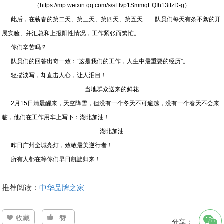
（https://mp.weixin.qq.com/s/sFfvp1SmmqEQIh13ttzD-g）
此后，在蕲春的第二天、第三天、第四天、第五天……队员们每天有条不絮的开
展实验、并汇总和上报阳性情况，工作紧张而繁忙。
你们辛苦吗？
队员们的回答出奇一致：“这是我们的工作，人生中最重要的经历”。
轻描淡写，却直击人心，让人泪目！
当地群众送来的鲜花
2月15日清晨醒来，天空降雪，但没有一个冬天不可逾越，没有一个春天不会来
临，他们在工作用车上写下：湖北加油！
湖北加油
昨日广州全城亮灯，致敬最美逆行者！
所有人都在等你们早日凯旋归来！
推荐阅读：
中华品牌之家
收藏
赞
分享：