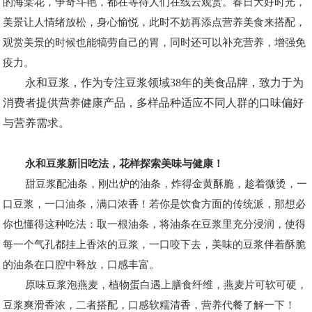
的海棠花，争奇斗艳，都在等待人们在线云观赏。春日大好时光，
美景让人情绪放松，身心愉悦，此时不妨再添点营养美食来搭配，
观赏美景的时候也能犒劳自己的胃，同时还可以补充营养，增强免
疫力。
永和豆浆，作为专注豆浆领域
38年的美食品牌，致力于为
消费者提供营养健康产品，多样品种适应不同人群的口味偏好
与营养需求。
永和豆浆新旧吃法，花样探索美味与健康！
甜豆浆配油条，刚出炉的油条，炸得金黄酥脆，趁着微烫，一
口豆浆，一口油条，满口浓香！若你是饮食方面的传统派，那想必
你也懂得这种吃法：取一根油条，将油条在豆浆里充分浸润，使得
每一个气孔都挂上香浓的豆浆，一口咬下去，美味的豆浆伴着酥脆
的油条在口腔中释放，口感丰富。
原味豆浆泡燕麦，植物蛋白遇上膳食纤维，燕麦片可软可硬，
豆浆爽滑香浓，二者搭配，口感软糯清香，营养代餐了解一下！