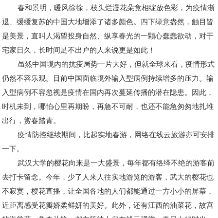
春和景明，暖风徐徐，枝头烂漫花朵竞相绽放色彩，为疫情渐
退、缓缓复苏的中国大地增添了诸多颜色。四下绿意盎然，触目皆
是美景，直叫人渴望投身自然、纵享春光的一颗心蠢蠢欲动，对于
宅家日久，长时间足不出户的人来说更是如此！
虽然中国境内的抗疫局势一片大好，但就全球来看，疫情形式
仍然不容乐观。目前中国面临境外输入型病例持续增多的压力。输
入型病例不容忽视是疫情在国内再次蔓延传播的潜在隐患。因此，
时机未到，哪怕心里再期盼，再急不可耐，也还不能急匆匆地扎堆
出行，赏春踏青。
疫情防控继续期间，比起实地春游，网络在线云旅游亦可安排
一下。
武汉大学的樱花向来是一大盛景，每年都有络绎不绝的游客前
去打卡留念。今年，少了人来人往实地游览的游客，武大的樱花也
不寂寞，樱花直播，让全国各地的人们都能通过一方小小的屏幕，
近距离感受花瓣娇柔鲜妍的美好。此外，还有江西的油菜花，故宫