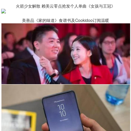
火箭少女解散 赖美云零点抢发个人单曲《女孩与王冠》
美善品《家的味道》食谱书及Cookidoo订阅温暖