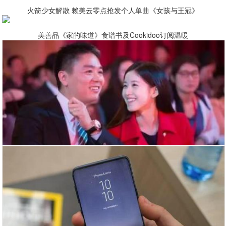
火箭少女解散 赖美云零点抢发个人单曲《女孩与王冠》
美善品《家的味道》食谱书及Cookidoo订阅温暖