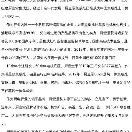
生产电机，各项经济指标连续多年名列国内第一。2009年，永发机电斥资2.5亿元
组建厨壹堂集成灶。经过十余年的发展，厨壹堂集成灶已经成为中国集成灶上市两
大品牌之一。
作为行业内唯一一个敢用高压锅演示的企业，厨壹堂集成灶掌握电机核心科技，
油烟吸净率高达99.9%。凭借着过硬的产品品质和出色的实力，厨壹堂获得诸多荣
誉及100多项国家专利，是集成灶行业标准主要起草单位，国家高新技术企业，且
是业内少数获得“浙江制造”品字标认证的企业。2018年，厨壹堂签约国际巨星甄子
丹作为品牌代言人，品牌知名度进一步提升，目前全国已有1000多家门店。
10余年专注研发，50余年电机底蕴。厨壹堂于2018年正式发布B7Z蒸魔方，作
为明星款集成灶，销量在行业中名列前茅。2019年，厨壹堂B8ZK蒸烤一体集成灶
震撼上市，集吸油烟机、蒸箱、烤箱、消毒柜、燃气灶5台厨电于一身，重新定义第
三代蒸烤一体集成灶。
作为厨电行业的领军品牌，厨壹堂从未停下奋进的脚步，立足当下，勇于创新。
近年来，厨壹堂品牌动作不断。机场广告、央视广告、高铁广告、《叶问4》联合推
广……为厨壹堂各地区经销商提供强大的品牌支持，更迅速地提升了知名度与影响
力。