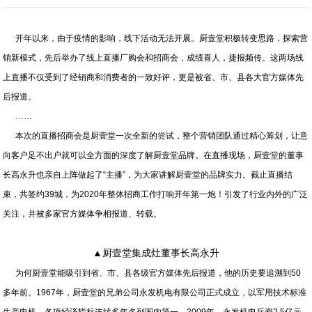
开年以来，由于疫情的影响，线下活动无法开展。厨壹堂积极转变思路，探索营
销新模式，先后举办了线上直播厂购会和招商会，成绩喜人，捷报频传。这两场线
上直播不仅受到了经销商和消费者的一致好评，更是被省、市、县各大官方媒体先
后报道。
……
本次的直播招商会是厨壹堂一次全新的尝试，整个营销团队通过精心筹划，让意
向客户足不出户就可以全方面的深度了解厨壹堂品牌。在直播现场，厨壹堂的董事
长高永升也亲自上阵做起了“主播”，为大家讲解厨壹堂的品牌实力。截止直播结
束，共签约39城，为2020年整体招商工作打响开年第一炮！引发了行业内外的广泛
关注，并被多家官方媒体争相报道、转载。
▲厨壹堂集成灶董事长高永升
为何厨壹堂能吸引到省、市、县各级官方媒体先后报道，他的历史要追溯到50
多年前。1967年，厨壹堂的兄弟公司永发机电有限公司正式成立，以军用技术标准