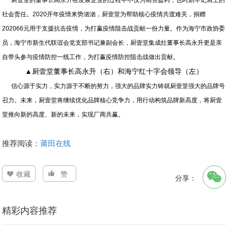
厨壹堂的董事长高永升在发展企业的过程中不仅为销售盈利，也时刻牢记肩上的
社会责任。2020开年疫情来势汹汹，厨壹堂为帮助核心疫情共渡难关，捐赠
202066元用于支援抗击疫情，为打赢疫情阻击战贡献一份力量。作为海宁市政协委
员，海宁市新生代联谊会党支部书记兼副会长，厨壹堂集成灶董事长高永升更是亲
自带头参与疫情防控一线工作，为打赢疫情防控阻击战做出贡献。
▲厨壹堂董事长高永升（右）和海宁红十字会领导（左）
信心源于实力，实力源于不断的努力，强大的品牌实力铸就厨壹堂强大的品牌号
召力。未来，厨壹堂将继续优化品牌核心竞争力，用行动构筑品牌新高度，将厨壹
堂推向新的高度、新的未来，实现厂商共赢。
推荐阅读：
莆田在线
收藏
赞
分享：
精彩内容推荐