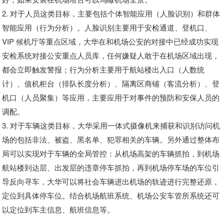
2. 对于人员这类目标，主要包括个体智能应用（人脸识别）和群体
智能应用（行为分析）。人脸识别主要用于安检通道、登机口、
VIP 候机厅等重点区域，大华在和机场公安的对接中已经成功实现
安检系统对接公安重点人员库，任何嫌疑人敢于在机场区域出现，
都会立即触发警报；行为分析主要用于航站楼出入口（人数统
计）、值机柜台（排队长度分析）、隔离区商铺（客流分析）、登
机口（人员聚集）等应用，主要应用于对事件的预防和安保人员的
调配。
3. 对于车辆这类目标，大华采用一体式摄像机来捕获和识别访问机
场的包括非法、被盗、黑名单、犯罪相关的车辆。另外通过整体布
局可以实现对于车辆的全局管控：从机场高架的车辆抓拍，到机场
航站楼到达层、出发层的违章停车抓拍，再到机场停车场的车位引
导反向寻车，大华可以将社会车辆进出机场的轨迹进行完整还原，
定位到具体停车位。结合机场航班系统、机场公安车管所系统还可
以定位到车主信息、航班信息等。