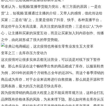
笔者认为，短视频/直播带货能力突出，有三方面的原因；
一是在
货”上，短视频/直播通过主播的介绍，又带人的感情，借此传达给
买家；二是在“场”上，主要是借助了抖音、快手、各种直播平台，
而这些平台又有高流量、高关注度的场景优势；三是在以“人”为中
心，让主播和买家的深度互动，而且让买家加入到内容创作、传播
之中，由此就形成了强大的带货势能。
变革之三：去库存压力变动力
这次疫情对让很多实体店都无法营业，可以说是对线下按下暂停
键。
那么本应该在这个畅销季出售的商品都成了库存。
以服装鞋类
为例，2019年的前两个月销售占全年的近20%。而这个春季滞销的
商品成为库存，对于企业来说将进行自救措施，
那么就是开源和节
流两条路，最大的压力就是尽快去库存。
因为疫情滞销的商品很大程度上是不能采用常规方法，这样会打乱
品牌既有价格体系的风险，为未来埋下隐。
那么如何将去库存从压
力变成动力，最好的方式还是选择借助专业的去库存渠道。爱库存