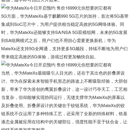
5G方面，华为MateXs基于麒麟990 5G芯片的加持，首次将5G基带
集成到SoC芯片中，为用户提供相当稳定高效的5G网络体验。同
时，华为MateXs还能够支持SA/NSA 5G双模组网，未来的5G发展
到SA组网模式之后，用户们也不用担心需要更换新机；华为
MateXs还支持5G全网通，支持更多5G频段，持续不断地为用户们
带来稳定高效的5G体验，游戏过程更加畅快自如。
当然，华为MateXs最能吸引人目光的，还在于其出色的折叠屏设
计。华为在探索未来智能手机形态的路途上不断吸取经验，大胆创
新，带来了华为首创的鹰翼折叠设计，这一设计巧夺天工，工艺相
当复杂，但却能够实现协同运行，无缝支撑华为MateXs的屏幕以
及折叠使用。折叠屏设计的关键在于铰链系统，华为MateXs的铰
链系统不仅运用了多种特殊工艺，还采用了全新的特殊材料，锆基
液态金属被应用在结构中的关键部位，强度性能不亚于钛合金，让
铰链系统更加牢靠耐用。