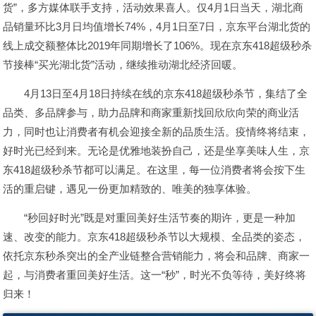
货”，多方媒体联手支持，活动效果喜人。仅4月1日当天，湖北商
品销量环比3月日均值增长74%，4月1日至7日，京东平台湖北货的
线上成交额整体比2019年同期增长了106%。现在京东418超级秒杀
节接棒“买光湖北货”活动，继续推动湖北经济回暖。
4月13日至4月18日持续在线的京东418超级秒杀节，集结了全
品类、多品牌参与，助力品牌和商家重新找回欣欣向荣的商业活
力，同时也让消费者有机会迎接全新的品质生活。疫情终将结束，
好时光已经到来。无论是优雅地装扮自己，还是坐享美味人生，京
东418超级秒杀节都可以满足。在这里，每一位消费者将会按下生
活的重启键，遇见一份更加精致的、唯美的独享体验。
“秒回好时光”既是对重回美好生活节奏的期许，更是一种加
速、改变的能力。京东418超级秒杀节以大规模、全品类的姿态，
依托京东秒杀突出的全产业链整合营销能力，将会和品牌、商家一
起，与消费者重回美好生活。这一“秒”，时光不负等待，美好终将
归来！