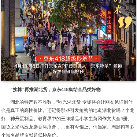
“接棒”再推湖北货，京东418集结全品类好物
湖北的特产数不胜数，“秒光湖北货”专场将会让网友见识到什
么是真正的高性价比。还记得那些引发抢购的地道湖北货吗？小龙
虾、神丹蛋制品、教育界中的王牌爆品小学生黄冈作文大全4册、
国货之光马应龙麝香痔疮膏……更有今锦上、俏当家、周黑鸭等多
个知名品牌贡献超低秒杀价。