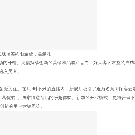
主现场签约砸金蛋，赢豪礼
场的开端。凭借持续创新的营销和品质产品力，好莱客艺术整装成功
锐入局者。
备受关注。在
1小时不到的直播内，新展厅吸引了近万名意向顾客云
“葛优躺”、居家惬意逛店的乐趣体验。新颖的开业模式，更符合当
创新的用户营销思维。