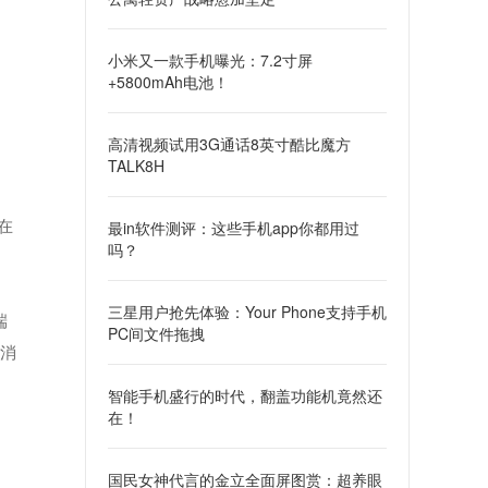
小米又一款手机曝光：7.2寸屏
+5800mAh电池！
高清视频试用3G通话8英寸酷比魔方
TALK8H
最in软件测评：这些手机app你都用过
在
吗？
三星用户抢先体验：Your Phone支持手机
端
PC间文件拖拽
下消
智能手机盛行的时代，翻盖功能机竟然还
在！
国民女神代言的金立全面屏图赏：超养眼