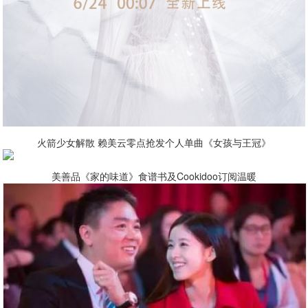
火箭少女解散 赖美云零点抢发个人单曲《女孩与王冠》
美善品《家的味道》食谱书及Cookidoo订阅温暖