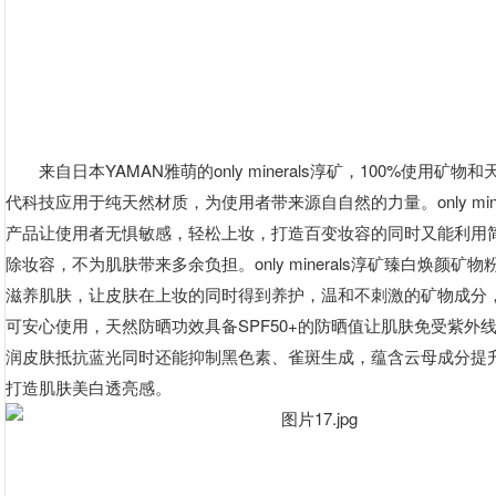
来自日本YAMAN雅萌的only minerals淳矿，100%使用矿
代科技应用于纯天然材质，为使用者带来源自自然的力量。only mine
产品让使用者无惧敏感，轻松上妆，打造百变妆容的同时又能利用
除妆容，不为肌肤带来多余负担。only minerals淳矿臻白焕颜矿
滋养肌肤，让皮肤在上妆的同时得到养护，温和不刺激的矿物成分
可安心使用，天然防晒功效具备SPF50+的防晒值让肌肤免受紫外
润皮肤抵抗蓝光同时还能抑制黑色素、雀斑生成，蕴含云母成分提
打造肌肤美白透亮感。