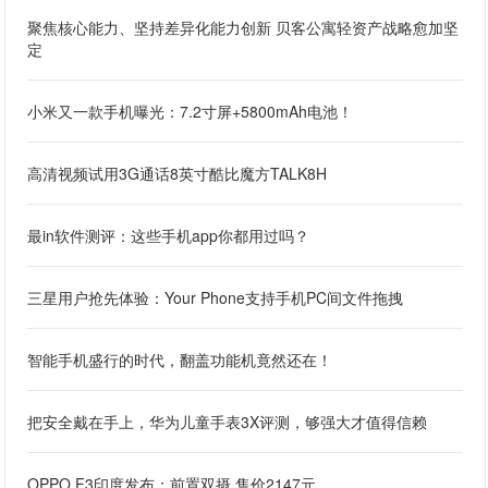
聚焦核心能力、坚持差异化能力创新 贝客公寓轻资产战略愈加坚
定
小米又一款手机曝光：7.2寸屏+5800mAh电池！
高清视频试用3G通话8英寸酷比魔方TALK8H
最in软件测评：这些手机app你都用过吗？
三星用户抢先体验：Your Phone支持手机PC间文件拖拽
智能手机盛行的时代，翻盖功能机竟然还在！
把安全戴在手上，华为儿童手表3X评测，够强大才值得信赖
OPPO F3印度发布：前置双摄 售价2147元