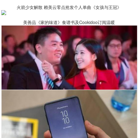
火箭少女解散 赖美云零点抢发个人单曲《女孩与王冠》
美善品《家的味道》食谱书及Cookidoo订阅温暖