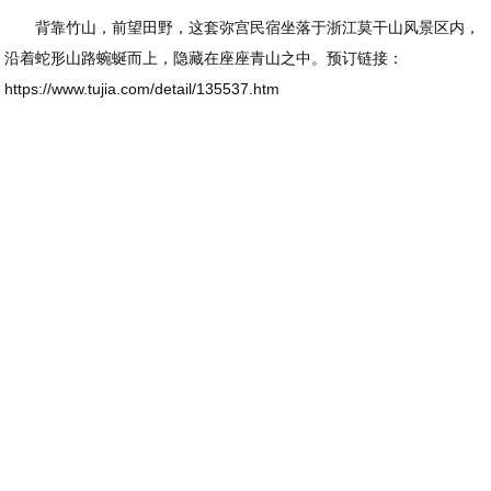
背靠竹山，前望田野，这套弥宫民宿坐落于浙江莫干山风景区内，
沿着蛇形山路蜿蜒而上，隐藏在座座青山之中。预订链接：
https://www.tujia.com/detail/135537.htm