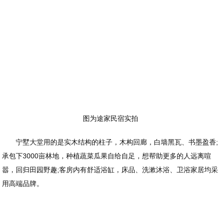
图为途家民宿实拍
宁墅大堂用的是实木结构的柱子，木构回廊，白墙黑瓦、书墨盈香;
承包下3000亩林地，种植蔬菜瓜果自给自足，想帮助更多的人远离喧
嚣，回归田园野趣;客房内有舒适浴缸，床品、洗漱沐浴、卫浴家居均采
用高端品牌。