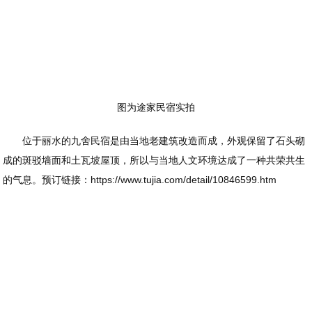
图为途家民宿实拍
位于丽水的九舍民宿是由当地老建筑改造而成，外观保留了石头砌
成的斑驳墙面和土瓦坡屋顶，所以与当地人文环境达成了一种共荣共生
的气息。预订链接：https://www.tujia.com/detail/10846599.htm