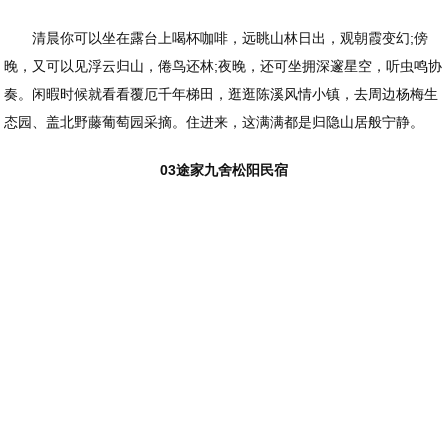
清晨你可以坐在露台上喝杯咖啡，远眺山林日出，观朝霞变幻;傍
晚，又可以见浮云归山，倦鸟还林;夜晚，还可坐拥深邃星空，听虫鸣协
奏。闲暇时候就看看覆厄千年梯田，逛逛陈溪风情小镇，去周边杨梅生
态园、盖北野藤葡萄园采摘。住进来，这满满都是归隐山居般宁静。
03途家九舍松阳民宿