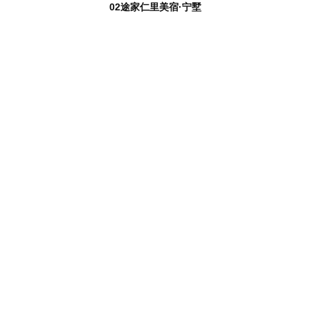
02途家仁里美宿·宁墅