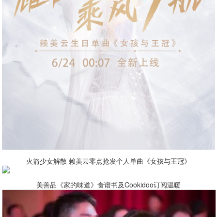
火箭少女解散 赖美云零点抢发个人单曲《女孩与王冠》
美善品《家的味道》食谱书及Cookidoo订阅温暖