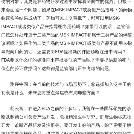
仿的对象，其更是在药物研发过程中发挥着全面性的优势。但接下
来会面临一个问题，如果在MSK-IMPACT或类似产品指导下的药物
临床实验结果成功了，药物可以上交审批了，那可以用MSK-
IMPACT或者类似产品来指导靶向用药吗？如果可以的话，监管部
门该怎样处理属于二类产品的MSK-IMPACT和属于三类产品的伴随
诊断呢？如果作为二类产品的MSK-IMPACT或类似产品不能用来指
导靶向用药的话，还需要向FDA提出新的伴随诊断注册申请吗？
FDA要以什么样的标准再来审批类似的产品呢？需要提供新的靶向
位点的验证
数据
吗？这些都是监管部门正在考虑的问题。
测序中国：在当前的技术与
市场
形势下，您选择加入泛生子的
初衷是什么，未来您将重点聚焦或布局哪些方面？
胡云富：在进入FDA之前的十多年，我曾在一些国际领先的诊
断及制药
公司
负责产品开发，包括精准医学研究、肿瘤生物标志物
开发、诊断产品研发及注册等。要开发出好的产品，除了需要了解
市场
需要怎样的产品，也需要了解政府如何兼顾创新技术的
市场
需