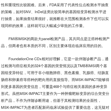
性和重现性比较困难。后来，FDA采用了代表性位点检测水平抽查
的策略，如对SNV、InDel这类比较简单的基因组变异检测水平进
行抽查，如果抽查结果很好，就推断在大范围检测条件下也可以实
现同样的效果，这样就可以大幅减少审批的工作量。
FMI和MSK的两款大panel检测产品，其共同点是泛癌种检测产
品，但两者也有本质的不同，区别主要体现在临床应用的目的。
FoundationOne CDx相对好理解，它是一款伴随诊断产品，通
过检测与癌症相关的324个基因的突变情况以及TMB和MSI两个基
因组变异特征，可用于非小细胞肺癌、黑色素瘤、乳腺癌、结肠直
肠癌和卵巢癌等癌种的靶向用药直接指导。而MSK-IMPACT能够得
到更多基因的突变信息，可覆盖468个与癌症相关基因的多种变异
形式。虽然MSK-IMPACT主要作为一种肿瘤靶标变异的
综合
突变分
析产品，不作为伴随诊断用途，但基于其检测结果的全面性，
MSK-IMPACT为患者匹配新药临床试验提供了重要信息，这无疑对