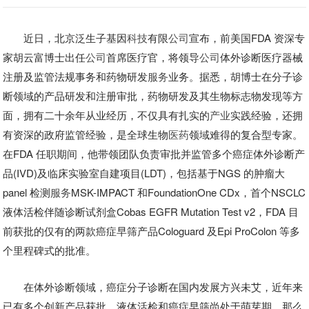
近日，北京泛生子基因
科技
有限
公司
宣布，前美国FDA 资深专
家胡云富博士出任
公司
首席医疗官，将领导
公司
体外诊断医疗器械
注册及监管法规事务和药物研发
服务
业务。据悉，胡博士在分子诊
断领域的产品研发和注册审批，药物研发及其生物标志物发现等方
面，拥有二十余年从业经历，不仅具有扎实的
产业
实践经验，还拥
有资深的政府监管经验，是全球生物
医药
领域难得的复合型专家。
在FDA 任职期间，他带领团队负责审批并监管多个癌症体外诊断产
品(IVD)及临床实验室自建项目(LDT)，包括基于NGS 的肿瘤大
panel 检测
服务
MSK-IMPACT 和FoundationOne CDx，首个NSCLC
液体活检伴随诊断试剂盒Cobas EGFR Mutation Test v2，FDA 目
前获批的仅有的两款癌症早筛产品Cologuard 及Epi ProColon 等多
个里程碑式的批准。
在体外诊断领域，癌症分子诊断在国内发展方兴未艾，近年来
已有多个创新产品获批。液体活检和癌症早筛尚处于萌芽期，那么