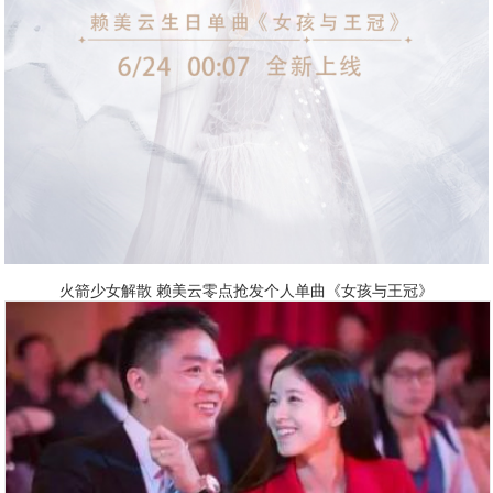
火箭少女解散 赖美云零点抢发个人单曲《女孩与王冠》