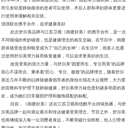
而引发轻度静脉曲张的患者可以使用，术后人群和孕妇群体更要进
行使用来缓解相关症状。
强强联合携手合作，追求健康美好
此次舒尔美品牌与江苏卫视《闺蜜好美》的携手合作，是一次
不同领域的奇妙碰撞，也是健康理念的相互交融。在节目中，闺蜜
群体接受改造和蜕变成为了
“自己的女神”；在生活中，很多人也通
过使用舒尔美弹力袜而恢复健康，可以追求更美好的生活。
改造变美的强大力量，与
舒尔美
“
因爱而生，专注而美
”
的品牌
初心不谋而合。
秉承着
“匠心、专注、极致”的品牌理念，随着舒尔
美近几年不断的以静脉健康倡导者的身份出现在大众视野，大力度
的宣教科学护理下肢静脉健康，舒尔美弹力袜也受到诸多明星的喜
欢，成为她们日常腿部护理和服饰搭配的标配。
目前，《闺蜜好美》还在江苏卫视和优酷平台持续热播，与舒
尔美品牌一起向观众展示和传达健康变美理念。节目之外，舒尔美
也将继续深入每一位消费者身边，不断突破行业桎梏，给人们带来
重疗效、有温度的产品和服务！