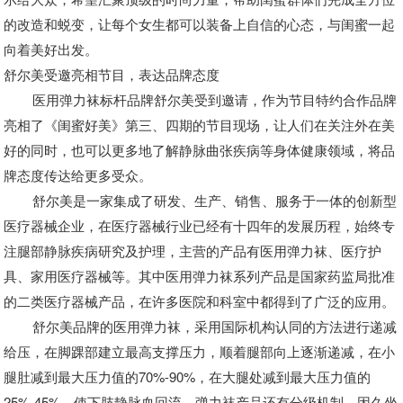
的改造和蜕变，让每个女生都可以装备上自信的心态，与闺蜜一起
向着美好出发。
舒尔美受邀亮相节目，表达品牌态度
医用弹力袜标杆品牌舒尔美受到邀请，作为节目特约合作品牌
亮相了《闺蜜好美》第三、四期的节目现场，让人们在关注外在美
好的同时，也可以更多地了解静脉曲张疾病等身体健康领域，将品
牌态度传达给更多受众。
舒尔美是一家集成了研发、生产、销售、服务于一体的创新型
医疗器械企业，在医疗器械行业已经有十四年的发展历程，始终专
注腿部静脉疾病研究及护理，主营的产品有医用弹力袜、医疗护
具、家用医疗器械等。其中医用弹力袜系列产品是国家药监局批准
的二类医疗器械产品，在许多医院和科室中都得到了广泛的应用。
舒尔美品牌的医用弹力袜，采用国际机构认同的方法进行递减
给压，在脚踝部建立最高支撑压力，顺着腿部向上逐渐递减，在小
腿肚减到最大压力值的
70%-90%
，在大腿处减到最大压力值的
25%-45%
，使下肢静脉血回流。弹力袜产品还有分级机制，因久坐