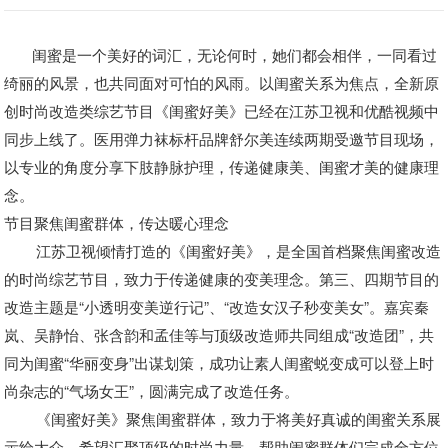
闺蜜是一个美好的词汇，无论何时，她们都会相伴，一同看过
绮丽的风景，也共同面对可怕的风雨。以闺蜜关系为焦点，全新原
创时尚改造类综艺节目《闺蜜好美》已经在江苏卫视和优酷视频中
同步上线了。医用弹力袜标杆品牌舒尔美连续两期受邀节目现场，
以专业的角度分享下肢静脉护理，传递健康美、闺蜜才美的健康理
念。
节目聚焦闺蜜群体，传达暖心理念
江苏卫视倾情打造的《闺蜜好美》，是全国首档聚焦闺蜜改造
的时尚综艺节目，致力于传递健康的变美理念。第三、四期节目的
改造主题是
“小透明变美逆行记”、“改造女汉子秒变美女”。嘉宾
秦
岚
、吴静怡、
张含韵和孟佳等与顶级改造师共同组成
“改造团”，共
同为闺蜜“华丽变身”出谋划策，成功让素人闺蜜蜕变成可以登上时
尚杂志的“气场女王”，圆满完成了改造任务。
《闺蜜好美》聚焦闺蜜群体，致力于将美好真诚的闺蜜关系展
示给大众，希望汇聚顶级的时尚力量，帮助闺蜜群体们完成全方位