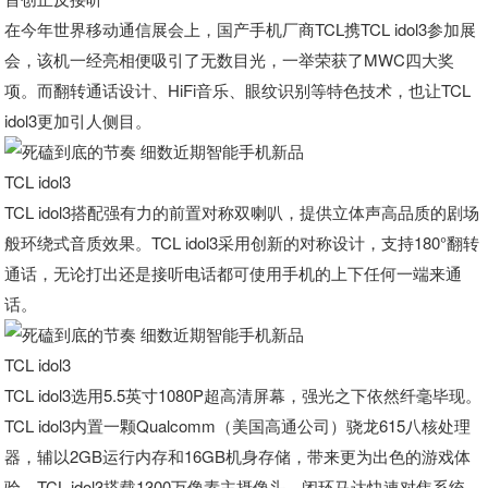
在今年世界移动通信展会上，国产手机厂商TCL携TCL idol3参加展
会，该机一经亮相便吸引了无数目光，一举荣获了MWC四大奖
项。而翻转通话设计、HiFi音乐、眼纹识别等特色技术，也让TCL
idol3更加引人侧目。
TCL idol3
TCL idol3搭配强有力的前置对称双喇叭，提供立体声高品质的剧场
般环绕式音质效果。TCL idol3采用创新的对称设计，支持180°翻转
通话，无论打出还是接听电话都可使用手机的上下任何一端来通
话。
TCL idol3
TCL idol3选用5.5英寸1080P超高清屏幕，强光之下依然纤毫毕现。
TCL idol3内置一颗Qualcomm（美国高通公司）骁龙615八核处理
器，辅以2GB运行内存和16GB机身存储，带来更为出色的游戏体
验。TCL idol3搭载1300万像素主摄像头，闭环马达快速对焦系统、