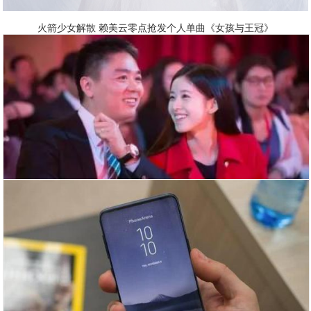
火箭少女解散 赖美云零点抢发个人单曲《女孩与王冠》