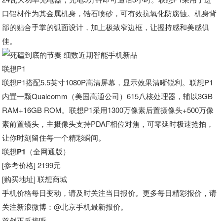
口铝材作为其金属机身，锆石喷砂，可有效抗氧化防腐蚀。机身背
部的贴合手掌的弧面设计，加上极致窄边框，让握持感和美感俱
佳。
联想P1
联想P1搭配5.5英寸1080P高清屏幕，显示效果清晰锐利。联想P1
内置一颗Qualcomm（美国高通公司）615八核处理器，辅以3GB
RAM+16GB ROM。联想P1采用1300万像素后置摄像头+500万像
素前置镜头，主摄像头支持PDAF相位对焦，可零延时极速抢拍，
让你时刻留住每一个精彩瞬间。
联想P1（全网通版）
[参考价格] 2199元
[购买地址] 联想商城
手机价格每日变动，请及时关注当日报价。更多每日精彩报价，请
关注新浪微博
：@北京手机最新报价。
首创正反接听