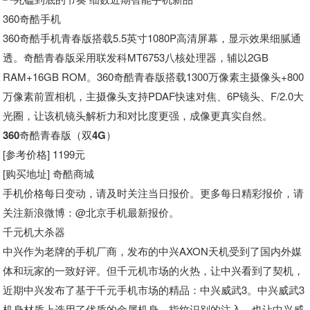
360奇酷手机
360奇酷手机青春版搭载5.5英寸1080P高清屏幕，显示效果细腻通
透。奇酷青春版采用联发科MT6753八核处理器，辅以2GB
RAM+16GB ROM。360奇酷青春版搭载1300万像素主摄像头+800
万像素前置相机，主摄像头支持PDAF快速对焦、6P镜头、F/2.0大
光圈，让该机镜头解析力和对比度更强，成像更真实自然。
360奇酷青春版（双4G）
[参考价格] 1199元
[购买地址] 奇酷商城
手机价格每日变动，请及时关注当日报价。更多每日精彩报价，请
关注新浪微博
：@北京手机最新报价。
千元机大杀器
中兴作为老牌的手机厂商，发布的中兴AXON天机受到了国内外媒
体和玩家的一致好评。但千元机市场的火热，让中兴看到了契机，
近期中兴发布了基于千元手机市场的精品：中兴威武3。中兴威武3
机身材质上选用了优质的金属机身，指纹识别的注入，也让中兴威