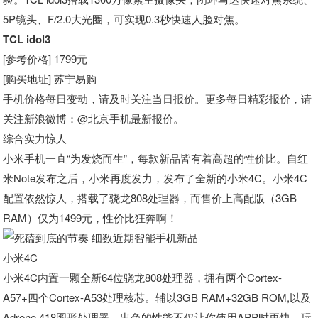
5P镜头、F/2.0大光圈，可实现0.3秒快速人脸对焦。
TCL idol3
[参考价格] 1799元
[购买地址] 苏宁易购
手机价格每日变动，请及时关注当日报价。更多每日精彩报价，请
关注新浪微博
：@北京手机最新报价。
综合实力惊人
小米手机一直“为发烧而生”，每款新品皆有着高超的性价比。自红
米Note发布之后，小米再度发力，发布了全新的小米4C。小米4C
配置依然惊人，搭载了骁龙808处理器，而售价上高配版（3GB
RAM）仅为1499元，性价比狂奔啊！
小米4C
小米4C内置一颗全新64位骁龙808处理器，拥有两个Cortex-
A57+四个Cortex-A53处理核芯。辅以3GB RAM+32GB ROM,以及
Adreno 418图形处理器，出色的性能不仅让你使用APP时更快，玩