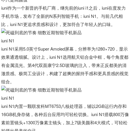
iuni作为一个新晋的手机厂商，继先前的iuni i1之后，iuni在度发力
手机市场，发布了全新的N系列智能手机：iuni N1。与前几代相
比，iuni N1更追求质感和设计，更加符合了年轻人的口味。
iuni N1
iuni N1采用5.0英寸Super Amoled屏幕，分辨率为1280×720，显示
效果通透细腻。设计上，iuni N1选用航天铝合金中框，每个角度都
有金属流光。第4代双面康宁2.5D玻璃的注入，带来正反都美的清
澈质感。极简工业设计，构建了超爽的握持手感和更具质感的视觉
组合。
iuni N1
iuni N1内置一颗联发科MT6753八核处理器，辅以2GB运行内存和
16GB机身存储，各种后台应用均可轻松切换。iuni N1搭载800万像
素前置镜头+1300万像素主镜头，加上7级美颜和4大模式，可轻松
拍摄出最美的自己。