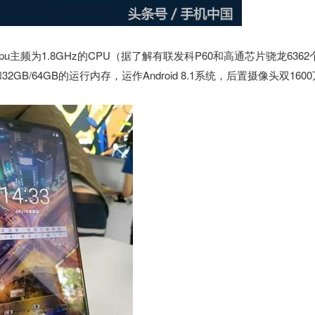
pu主频为1.8GHz的CPU（据了解有联发科P60和高通芯片骁龙6362
GB/64GB的运行内存，运作Android 8.1系统，后置摄像头双1600