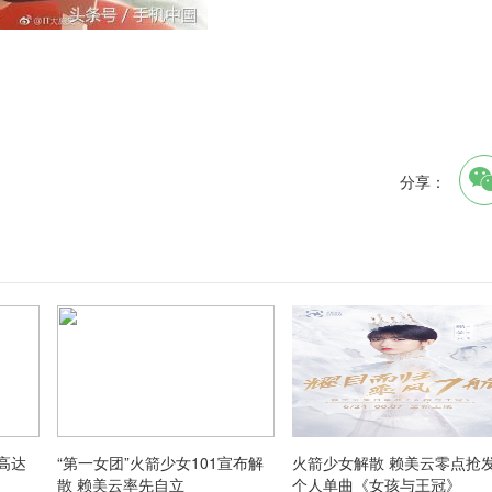
分享：
高达
“第一女团”火箭少女101宣布解
火箭少女解散 赖美云零点抢
散 赖美云率先自立
个人单曲《女孩与王冠》