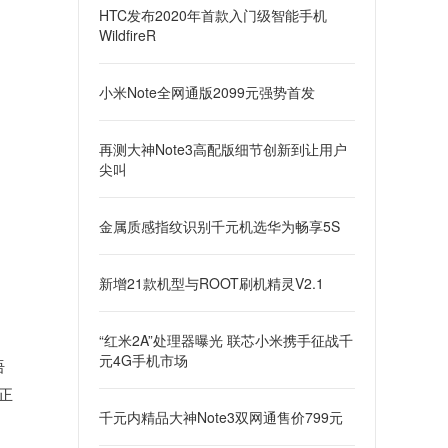
HTC发布2020年首款入门级智能手机
WildfireR
小米Note全网通版2099元强势首发
再测大神Note3高配版细节创新到让用户
尖叫
金属质感指纹识别千元机选华为畅享5S
新增21款机型与ROOT刷机精灵V2.1
“红米2A”处理器曝光 联芯小米携手征战千
元4G手机市场
语
正
千元内精品大神Note3双网通售价799元