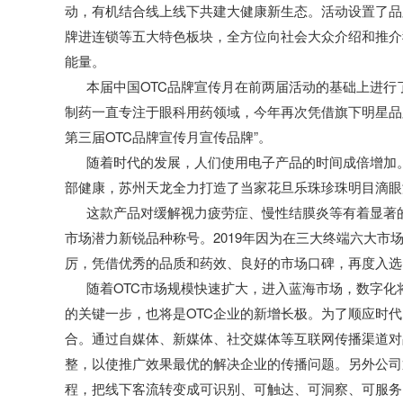
动，有机结合线上线下共建大健康新生态。
活动
设置了品
牌进连锁等五大特色板块，全方位向社会大众介绍和推介
能量。
本届中国
OTC品牌宣传月在前两届活动的基础上进
制药一直专注于眼科用药领域，今年再次凭借旗下明星品
第三
届
OTC品牌宣传月宣传品牌”。
随着时代的发展，人们使用电子产品的时间成倍增加
部健康，苏州天龙全力打造了当家花旦乐珠珍珠明目滴眼
这款产品对缓解视力疲劳症、慢性结膜炎等有着显著
市场潜力新锐品种称号。2019年因为在三大终端六大市
厉，凭借优秀的品质和药效、良好的市场口碑，再度
入选
随着
OTC市场规模快速扩大，进入蓝海市场，数字化
的关键一步，也将是OTC企业的新增长极。为了顺应时
合。通过自媒体、新媒体、社交媒体等互联网传播渠道对
整，以使推广效果最优的解决企业的传播问题。另外公司
程，把线下客流转变成可识别、可触达、可洞察、可服务