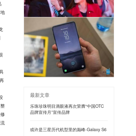
品
牌地
龙
国
眼
最具
再
。
最新文章
设
源整
乐珠珍珠明目滴眼液再次荣膺“中国OTC
品牌宣传月”宣传品牌
态修
应流
或许是三星历代机型里的巅峰-Galaxy S6