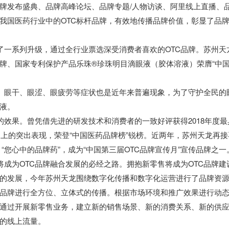
牌发布盛典、品牌高峰论坛、品牌专题
/人物访谈、阿里线上直播、
我国医药行业中的OTC标杆品牌，有效地传播品牌价值，彰显了品
行了一系列升级，通过全行业票选深受消费者
喜欢的
OTC品牌。苏州天
牌、国家专利保护产品乐珠®
珍珠明目滴眼液（胶体溶液）荣膺
“中
。眼干、眼涩、眼疲劳等症状也是近年来普遍现象，为了守护全民的
液。
的效果。曾凭借先进的研发技术和消费者的一致好评
获得
2018年度
场上的突出表现，荣登“中国医药品牌榜”锐榜。近两年，苏州天龙再接
“您心中的品牌药”，成为“中国第三
届
OTC品牌宣传月”宣传品牌之一
将成为OTC品牌融合发展的必经之路。拥抱新零售将成为OTC品牌建
代的发展，今年苏州天龙围绕数字化传播和数字化运营进行了品牌资
品牌进行全方位、立体式的传播。根据市场环境和推广效果进行动
通过开展新零售业务，建立新的销售场景、新的消费关系、新的供
的线上流量。