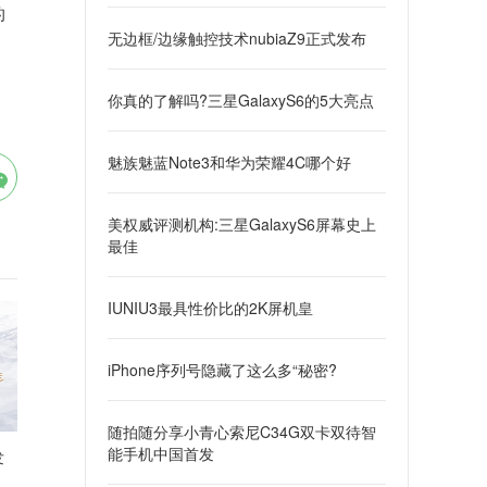
的
无边框/边缘触控技术nubiaZ9正式发布
你真的了解吗?三星GalaxyS6的5大亮点
魅族魅蓝Note3和华为荣耀4C哪个好
美权威评测机构:三星GalaxyS6屏幕史上
最佳
IUNIU3最具性价比的2K屏机皇
iPhone序列号隐藏了这么多“秘密?
随拍随分享小青心索尼C34G双卡双待智
能手机中国首发
发