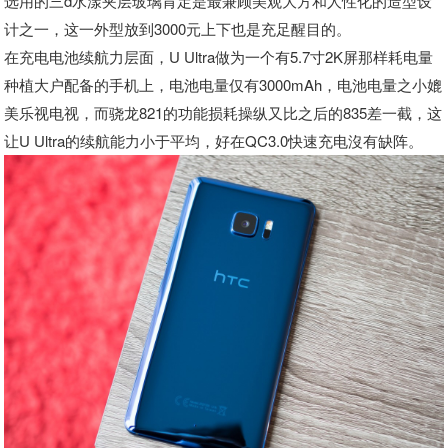
选用的三d水漾夹层玻璃肯定是最兼顾美观大方和人性化的造型设
计之一，这一外型放到3000元上下也是充足醒目的。
在充电电池续航力层面，U Ultra做为一个有5.7寸2K屏那样耗电量
种植大户配备的手机上，电池电量仅有3000mAh，电池电量之小媲
美乐视电视，而骁龙821的功能损耗操纵又比之后的835差一截，这
让U Ultra的续航能力小于平均，好在QC3.0快速充电沒有缺阵。