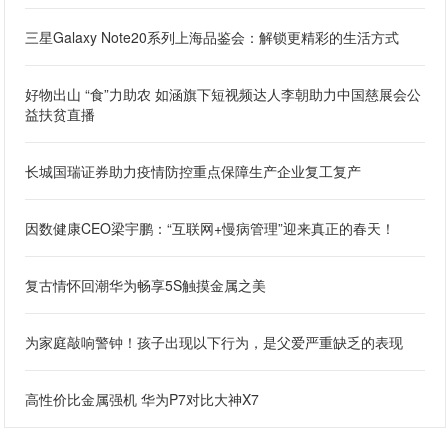
三星Galaxy Note20系列上海品鉴会：解锁更精彩的生活方式
好物出山 “食”力助农 如涵旗下短视频达人李朝助力中国慈展会公
益扶贫直播
长城国瑞证券助力疫情防控重点保障生产企业复工复产
因数健康CEO梁宇鹏：“互联网+慢病管理”迎来真正的春天！
复古情怀回潮华为畅享5S触摸金属之美
为家庭敲响警钟！孩子出现以下行为，是父爱严重缺乏的表现
高性价比金属强机 华为P7对比大神X7