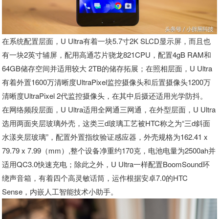
在系统配置层面，U Ultra有着一块5.7寸2K SLCD显示屏，而且也
有一块2英寸辅屏，配用高通芯片骁龙821CPU，配置4gB RAM和
64GB储存空间并适用较大 2TB的储存拓展；在照相层面，U Ultra
有着外置1600万清晰度UltraPixel监控摄像头和后置摄像头1200万
清晰度UltraPixel 2代监控摄像头，在其中后摄还适用光学防抖。
在网络频段层面，U Ultra适用全网通三网通，在外型层面，U Ultra
选用两面夹层玻璃外壳，这类三d玻璃工艺被HTC称之为“三d斜面
水漾夹层玻璃”，配置外置指纹验证感应器，外壳规格为162.41 x
79.79 x 7.99（mm）,整个设备净重约170克，电池电量为2500ah并
适用QC3.0快速充电；除此之外，U Ultra一样配置BoomSound环
绕声音箱，有着四个高灵敏话筒，运作根据安卓7.0的HTC
Sense，内嵌人工智能技术小助手。