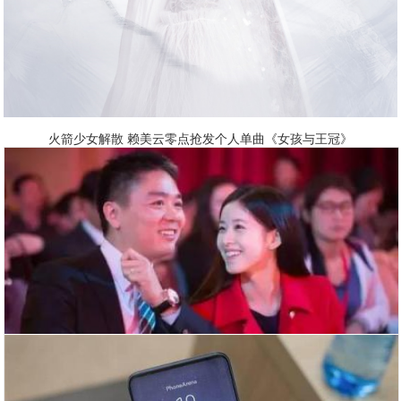
火箭少女解散 赖美云零点抢发个人单曲《女孩与王冠》