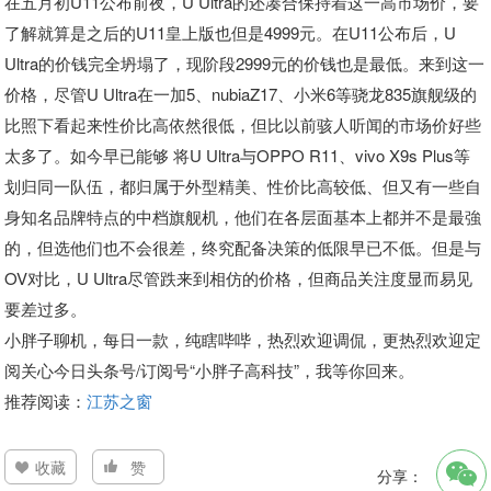
在五月初U11公布前夜，U Ultra的还凑合保持着这一高市场价，要
了解就算是之后的U11皇上版也但是4999元。在U11公布后，U
Ultra的价钱完全坍塌了，现阶段2999元的价钱也是最低。来到这一
价格，尽管U Ultra在一加5、nubiaZ17、小米6等骁龙835旗舰级的
比照下看起来性价比高依然很低，但比以前骇人听闻的市场价好些
太多了。如今早已能够 将U Ultra与OPPO R11、vivo X9s Plus等
划归同一队伍，都归属于外型精美、性价比高较低、但又有一些自
身知名品牌特点的中档旗舰机，他们在各层面基本上都并不是最強
的，但选他们也不会很差，终究配备决策的低限早已不低。但是与
OV对比，U Ultra尽管跌来到相仿的价格，但商品关注度显而易见
要差过多。
小胖子聊机，每日一款，纯瞎哔哔，热烈欢迎调侃，更热烈欢迎定
阅关心今日头条号/订阅号“小胖子高科技”，我等你回来。
推荐阅读：
江苏之窗
收藏
赞
分享：