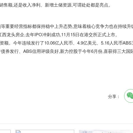
销售额,还是收入净利、新增
土储
资源,可谓处处都是亮点。
额等重要经营指标都保持稳中上升态势,意味着
核心竞争力
也在
持续升
西龙头房企,去年I
PO
冲刺成功,1
1
月1
5
日在港交所正式上市。
资额。今年连续发行了1
0.06
亿人民币、4
.9
亿美元、5
.16
人民币A
BS
于债券发行、A
BS
信用评级良好,新力控股
于今年6月份,喜获得三大国
分享：