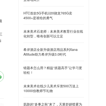
HTC首款5G手机U20骁龙765G卖
4500+是谁给的勇气
级
未来美术石老师：未来美术教育行业在线
三
化转型，唯有创新可以立足
际
希岸酒店全新升级酒店用品系列Xana
Attitude助力希岸升级3.0时代
错题本怎么用？精益“抓题高手”让学习更
轻松！
未来美术在线少儿美术斥资500万送上
10000份教师节礼物
肌肤的“多事之秋”来了，天莱舒妍喷雾为