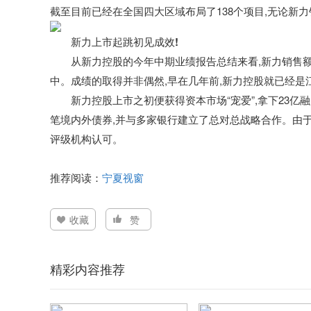
截至目前已经在全国四大区域布局了1
38
个项目,无论新力
新力上市起跳初见成效!
从新力控股
的今年中期业绩报告总结来看,新力销售
中。成绩的取得并非偶然,早在几年前,新力控股
就已经是江
新力控股
上市之初便获得资本市场“宠爱”,拿下2
3
亿融
笔境内外债券,并与多家银行建立了总对总战略合作。由
评级机构认可。
推荐阅读：
宁夏视窗
收藏
赞
精彩内容推荐