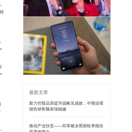
,
何
品
户
告
户
最新文章
新力控股品质提升战略见成效，中期业绩
口
报告销售额表现稳健
了
推动产业扶贫——符草楼乡黑斑蛙养殖扶
,
贫基地简介