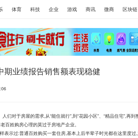
乐
体育
科技
企业
游戏
商讯
微商
区块链
中期业绩报告销售额表现稳健
:06
们对于房屋的需求,从“能住就行”,到“花园小区”、“精品住宅”,再到
了解老百姓购房心理的莫过于房地产企业。
样表示过:普通百姓购买一套住房,基本上后半辈子时光都在这里度过,