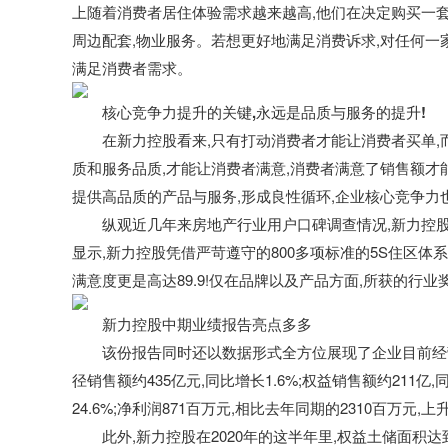
上随着消费者居住体验需求越来越高,他们在决定购买一套
周边配套,物业服务。若想更好地满足消费诉求,对任何一
满足消费者需求。
核心竞争力提升的关键,永远是品质与服务的提升!
在新力控股
看来,只有打动消费者才能让消费者买单,
质和服务品质,才能让消费者满意,消费者满意了销售额才
提供高品质的
产品
与服务,形成良性循环,企业核心竞争力
纵观近几年来房地产行业用户口碑调查情况,新力控
显示,新力控股
凭借严苛遵守的800多项标准的5S住区体系
满意度更是高达8
9.9
!仅在品牌以及产品方面,所获的行业
新力控股
中期业绩报告亮点多多
该份报告同时还以数据形式全方位展现了企业目前经营
径销售额约4
35
亿元,同比增长1
.6
%;权益销售额约2
11
亿,
2
4.6
%;净利润8
71
百万元,相比去年同期的
2310
百万元,上
此外,新力控股
在2
020
年的这半年里,权益土储面积达