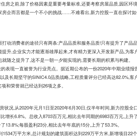
住房之前,除了价格因素是重要考量标准,还要考察房屋品质,园区环境
家房企而言都是一个不小的挑战……不难看出,新力控股
一直在探讨如
而打动消费者的途径只有两条:产品品质和服务品质!只有提升了产品
能提升,企业实力才能逐渐雄厚起来,才有精力更深入开发新产品,为客
也就随之提升了,这不是一朝一夕能实现的,需要长期的积累与构建。
股
的表现一直被誉为行业亮点。据近期公布的一份2
020
年中期业绩报
以及长期坚守的SINIC4.0品质战略,工程质量评分已经高达8
2.0
%,客
奖项和荣誉就已经达到2
6
项之多。
状况,从2
020
年元月1日至2
020
年6月3
0
日,仅半年时间,新力控股
全
同比增长6
.8
%。总收入8
703
百万元,相比去年同期的6
983
百万元,上升
升了
13.8
%;每股盈利2
3
分,相比去年年底的1
5
分,上升了5
3.3
%。
到1
534
万平方米,总计规划的建筑面积达到2
29
万平方米,新增项目2
2
个