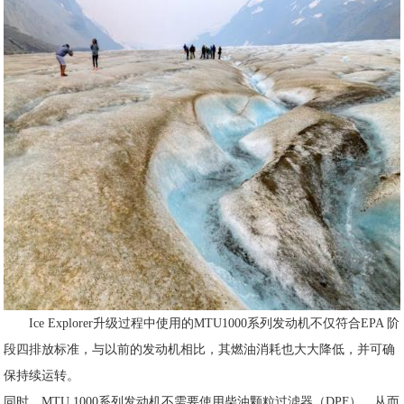
Ice Explorer升级过程中使用的
MTU1000系列发动机
不仅符合
EPA 阶
段四排放标准
，与以前的发动机相比，其
燃油消耗也大大降低
，并可
确
保持续运转
。
同时，
MTU 1000系列发动机
不需要使用柴油颗粒过滤器（DPF），从而