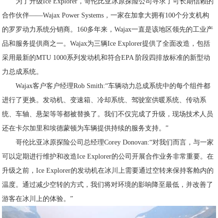
为了升级Ice Explorer，哥伦比亚冰原探险公司寻求了可长期信赖的
合作伙伴——Wajax Power Systems，一家在加拿大拥有100个分支机构
的罗罗动力系统分销商。160多年来，Wajax一直是该地区领先的工业产
品和服务提供商之一。Wajax为三辆Ice Explorer提供了全面改造，包括
采用最新的
MTU 1000系列发动机
和符合EPA 阶段四排放标准的
新型动
力总成系统
。
Wajax客户客户经理Rob Smith:
“车辆动力总成系统中的每个组件都
进行了更换。发动机、变速箱、冷却系统、驾驶室供暖系统、传动系
统、车轴、悬架等等都被替换了。我们不仅完成了升级，现场技术人员
还在卡尔加里和埃德蒙顿为车辆提供持续的服务支持。
”
哥伦比亚冰原探险公司总经理Corey Donovan:
“对我们而言，与一家
可以定期进行维护和改造Ice Explorer的公司开展合作业务非常重要。在
升级之前，Ice Explorer的发动机在冰川上需要通过空转来保持客舱内的
温度。通过减少空转的方式，我们将对环境的影响降至最低，并改善了
游客在冰川上的体验。
”