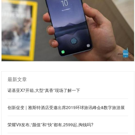
最新文章
诺基亚X7开箱,大型“真香”现场了解一下
创新促变 | 雅斯特酒店受邀出席2019环球旅讯峰会&数字旅游展
荣耀V9发布,“颜值”和“快”都有,2599起,掏钱吗?