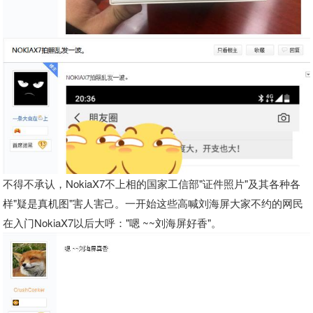
不得不承认，NokiaX7不上相的国家工信部"证件照片"及其各种各
样"疑是真机图"害人害己。一开始这些高喊刘海屏大家不约的网民
在入门NokiaX7以后大呼："嗯 ~~刘海屏好香"。