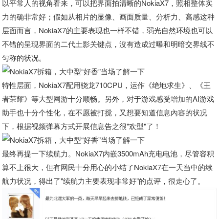
以平常人的视角看来，可以把界面拍清晰的NokiaX7，照相整体实
力的确非常好；假如从相片的显像、画面质量、分析力、高感这种
层面而言，NokiaX7的主要表现也一样不错，弱光自然环境也可以
不错的呈现界面的二代土影关键点，沒有造成过曝和明暗交界线不
匀称的状况。
特性层面，NokiaX7配用骁龙710CPU，运作《绝地求生》、《王
者荣耀》等大型网游十分顺畅。另外，对于游戏感受增加的AI游戏
助手也十分个性化，在不愿被打搅，又想要知道信息內容的状况
下，根据视频弹幕方式开展信息告之很"欢型"了！
最终再提一下续航力。NokiaX7内嵌3500mAh充电电池，尽管容积
算不上很大，但有网民十分用心的小结了NokiaX7在一天当中的续
航力状况，得出了"续航力主要表现非常好"的点评，很走心了。