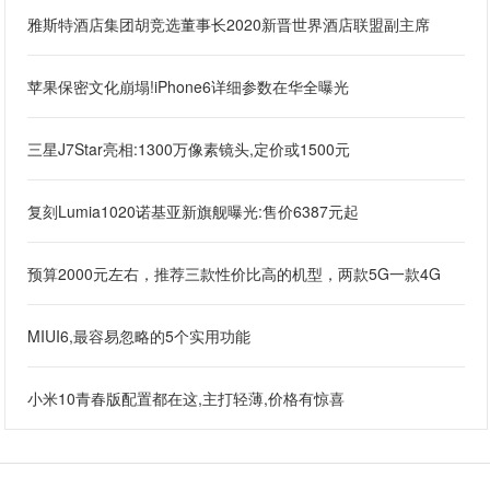
雅斯特酒店集团胡竞选董事长2020新晋世界酒店联盟副主席
苹果保密文化崩塌!iPhone6详细参数在华全曝光
三星J7Star亮相:1300万像素镜头,定价或1500元
复刻Lumia1020诺基亚新旗舰曝光:售价6387元起
预算2000元左右，推荐三款性价比高的机型，两款5G一款4G
MIUI6,最容易忽略的5个实用功能
小米10青春版配置都在这,主打轻薄,价格有惊喜