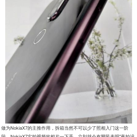
做为NokiaX7的主推作用，拆箱当然不可以少了照相入门这一阶
段。NokiaX7实拍视频的相片一下手，立刻就会有网民表明"夜拍没