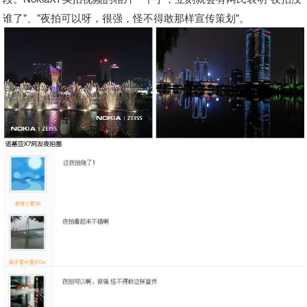
谁了"、"夜拍可以呀，很强，怪不得敢那样宣传策划"。