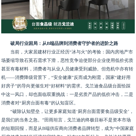
破局行业困局：从B端品牌到消费者守护者的进阶之路
当前，大家居建材行业正经历“冰与火”的考验：国内房地产市
场萎缩导致石英石需求下滑，恶性竞争迫使部分企业使用低价劣质
甚至有毒材料，消费者与从业人员健康受到威胁。但危机中亦有转
机——消费降级背景下，“安全健康”反而成为刚需，国家“建好用
好房子”的导向更催生对“好材料”的需求。戈兰迪食品级台面恰踩
中这一风口，却也面临双重挑战：一是劣质产品的低价冲击，二是
消费者对“厨房台面有毒”的认知盲区。
“破除认知壁垒，让更多家庭知道‘厨房台面需要食品级安全’，
是我们的当务之急。”田雨坦言，戈兰迪的终极目标不是资本市场
的短期回报，而是从B端供应商向消费者品牌转型，成为“中国家庭