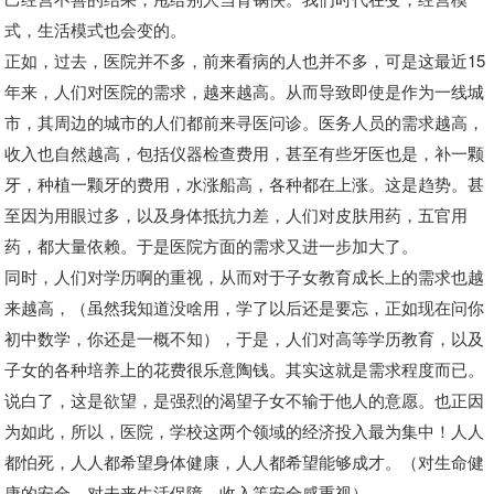
式，生活模式也会变的。
正如，过去，医院并不多，前来看病的人也并不多，可是这最近15
年来，人们对医院的需求，越来越高。从而导致即使是作为一线城
市，其周边的城市的人们都前来寻医问诊。医务人员的需求越高，
收入也自然越高，包括仪器检查费用，甚至有些牙医也是，补一颗
牙，种植一颗牙的费用，水涨船高，各种都在上涨。这是趋势。甚
至因为用眼过多，以及身体抵抗力差，人们对皮肤用药，五官用
药，都大量依赖。于是医院方面的需求又进一步加大了。
同时，人们对学历啊的重视，从而对于子女教育成长上的需求也越
来越高，（虽然我知道没啥用，学了以后还是要忘，正如现在问你
初中数学，你还是一概不知），于是，人们对高等学历教育，以及
子女的各种培养上的花费很乐意陶钱。其实这就是需求程度而已。
说白了，这是欲望，是强烈的渴望子女不输于他人的意愿。也正因
为如此，所以，医院，学校这两个领域的经济投入最为集中！
人人
都怕死，人人都希望身体健康，人人都希望能够成才。
（对生命健
康的安全，对未来生活保障，收入等安全感重视）