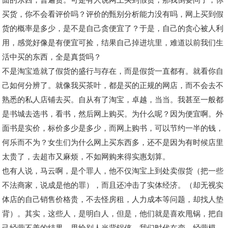
买货，你不会看评价吗？评价的甄别分析能力没有吗，网上买到假
货的概率是多少，是不是自己贪便宜了？于是，自己的贪心被人利
用，感觉好像是有便宜可捡，结果自己掉进坑里，难道以前我们生
活中买的东西，全是真货吗？
不是淘宝造就了假货的盛行与存在，而是假货一直都有。就看你自
己如何分辨了。就像我买茶叶，都是买的正规的网店，而不会去不
熟悉的私人店铺去买。自从有了淘宝，卓越，当当。我甚至一般都
是书城去选书，看书，然后网上购买。为什么呢？因为便宜啊。外
面书是实价，标价多少是多少，而网上购书，可以节约一半的钱，
何乐而不为？女生们为什么网上买东西多，还不是因为有时候店里
太贵了，去超市又麻烦，不如网购来得实惠划算。
也有人说，马云啊，是个罪人，他不仅淘宝上到处卖假货（把一些
不法商家，说成是他的罪），而且还冲击了实体经济。（却无视实
体店的自己销售价格贵，不去怪房租，人力成本等问题，却找人垫
背）。其实，这些人，是明白人，但是，
他们就是喜欢甩锅，把自
己经营不善的结果，甩给别人当背锅侠。我们时代在变，经营模