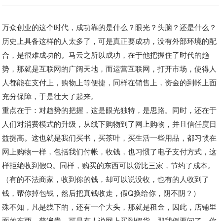
万众创业的这个时代，成功靠的是什么？眼光？头脑？还是什么？
历史上具备这样的人太多了，可是真正要成功，没有外部环境的配
合，是很难成功的。马云之所以成功，在于他把握住了时代的趋
势，那就是互联网的广阔天地，而运营互联网，打开市场，使得人
人都能在支付上，购物上等便捷，同样在销售上，资金的到帐上面
充分保障，于是壮大了起来。
重点在于：
对趋势的把握，这是眼光独特，是思路。
同时，还在于
人们对消费模式的升级，从线下购物到了网上购物，并且信任度日
益提高。这也就是我们买书，买茶叶，买生活一些用品，都习惯在
网上购物一样，包括我们付帐，收钱，也习惯了电子支付方式，这
样拒绝收到假Q。同样，购买的东西可以货比三家，节约了成本。
（有的不法商家，收到你的钱，却可以说没收，也有的人收到了
钱，帮你掉包钱，然后把真钱收走，假Q换给你，阴不阴？）
殊不知，凡是线下的，还有一个大头，那就是租金，因此，店铺里
面的东西，普遍贵。
可是有人说网上买到假货，那我倒要问了，你