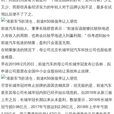
又少。而那些具备经济实力的年轻人对于品牌认知不足，最多在试
驾以后便不了了之。
前途汽车创始人、董事长陆群曾表示：“前途应该能够比较快地进
入有收入的周期，也将会比较早地进入到赢利期。” 但考虑到如今
前途汽车低迷的销量，盈利只会遥遥无期。
在销量惨淡的情况下，母公司北京长城华冠汽车科技公司也面临资
金难题。
早在2019年2月20日，前途汽车的母公司长城华冠发布公告称，拟
申请公司股票在全国中小企业股份转让系统终止挂牌。
尽管长城华冠对终止挂牌的原因含糊其辞，但无疑的是，前途汽车
甚至其母公司长城华冠内部已经开始出现危机。自2015年从新三板
上市之后，长城华冠长期以来从未盈利。数据显示，2016年长城华
冠亏损0.98亿元，2017年亏损达到2.26亿元，2018年上半年亏损
2.03亿元，第三季度则亏损1.67亿元。公司负债率也在呈逐年升高