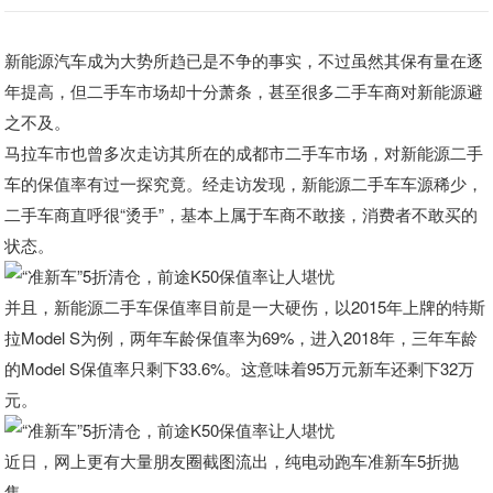
新能源汽车成为大势所趋已是不争的事实，不过虽然其保有量在逐
年提高，但二手车市场却十分萧条，甚至很多二手车商对新能源避
之不及。
马拉车市也曾多次走访其所在的成都市二手车市场，对新能源二手
车的保值率有过一探究竟。经走访发现，新能源二手车车源稀少，
二手车商直呼很“烫手”，基本上属于车商不敢接，消费者不敢买的
状态。
并且，新能源二手车保值率目前是一大硬伤，以2015年上牌的特斯
拉Model S为例，两年车龄保值率为69%，进入2018年，三年车龄
的Model S保值率只剩下33.6%。这意味着95万元新车还剩下32万
元。
近日，网上更有大量朋友圈截图流出，纯电动跑车准新车5折抛
售。