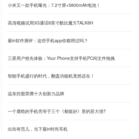
小米又一款手机曝光：7.2寸屏+5800mAh电池！
高清视频试用3G通话8英寸酷比魔方TALK8H
最in软件测评：这些手机app你都用过吗？
三星用户抢先体验：Your Phone支持手机PC间文件拖拽
智能手机盛行的时代，翻盖功能机竟然还在！
远东控股荣膺十大创新力品牌
一个鹿晗的手机壳等于三个《都挺好》里的苏大强?
出街有范儿，当下最in时尚耳机