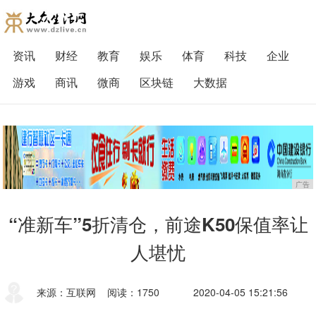
资讯
财经
教育
娱乐
体育
科技
企业
游戏
商讯
微商
区块链
大数据
广告
“准新车”5折清仓，前途K50保值率让
人堪忧
来源：互联网
阅读：1750
2020-04-05 15:21:56