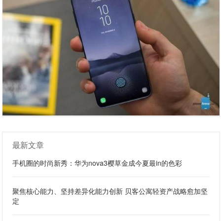
最新文章
手机圈的时尚新秀：华为nova3樱草金成今夏最in的色彩
聚焦核心能力、坚持差异化能力创新 贝客公寓轻资产战略愈加坚
定