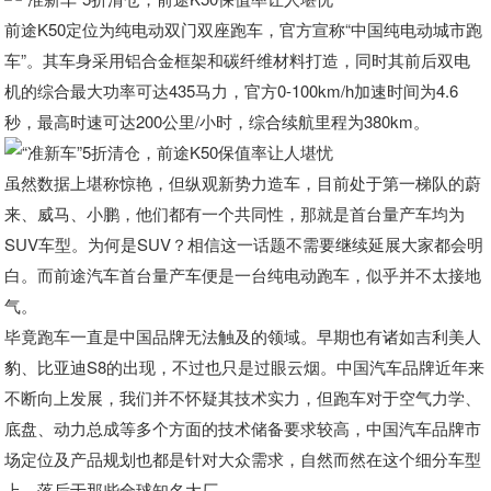
前途K50定位为纯电动双门双座跑车，官方宣称“中国纯电动城市跑
车”。其车身采用铝合金框架和碳纤维材料打造，同时其前后双电
机的综合最大功率可达435马力，官方0-100km/h加速时间为4.6
秒，最高时速可达200公里/小时，综合续航里程为380km。
虽然数据上堪称惊艳，但纵观新势力造车，目前处于第一梯队的蔚
来、威马、小鹏，他们都有一个共同性，那就是首台量产车均为
SUV车型。为何是SUV？相信这一话题不需要继续延展大家都会明
白。而前途汽车首台量产车便是一台纯电动跑车，似乎并不太接地
气。
毕竟跑车一直是中国品牌无法触及的领域。早期也有诸如吉利美人
豹、比亚迪S8的出现，不过也只是过眼云烟。中国汽车品牌近年来
不断向上发展，我们并不怀疑其技术实力，但跑车对于空气力学、
底盘、动力总成等多个方面的技术储备要求较高，中国汽车品牌市
场定位及产品规划也都是针对大众需求，自然而然在这个细分车型
上，落后于那些全球知名大厂。