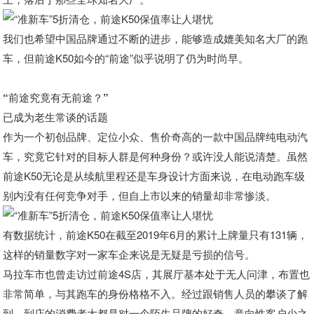
我们也希望中国品牌通过不断的进步，能够造成媲美知名大厂的跑
车，但前途K50如今的“前途”似乎说明了仍为时尚早。
“前途究竟有无前途？”
已成为老生常谈的话题
作为一个初创品牌、定位小众、售价奇高的一款中国品牌纯电动汽
车，究竟它针对的目标人群是何种身份？或许没人能说清楚。虽然
前途K50无论是从续航里程还是车身设计方面来说，在电动跑车级
别内没有任何竞争对手，但自上市以来的销量却非常惨淡。
有数据统计，前途K50在截至2019年6月的累计上牌量只有131辆，
这样的销量数字对一家车企来说是无疑是亏损的信号。
马拉车市也曾走访过前途4S店，其展厅基本处于无人问津，布置也
非常简单，与其跑车的身份格格不入。经过跟销售人员的攀谈了解
到，到店的消费者大都是对一个陌生品牌的好奇，意向性客户少之