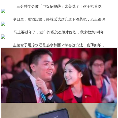
三分钟学会做「电饭锅披萨」太美味了！孩子抢着吃
冬日里，喝酒没菜，那就试试这几道下酒菜吧，老王都说
马上要过年了，过年炸货怎么做才好吃，我来教您4种年
韭菜盒子用冷水还是热水和面？学会这方法，皮薄如纸，