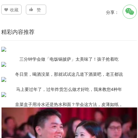
收藏
赞
分享：
精彩内容推荐
三分钟学会做「电饭锅披萨」太美味了！孩子抢着吃
冬日里，喝酒没菜，那就试试这几道下酒菜吧，老王都说
马上要过年了，过年炸货怎么做才好吃，我来教您4种年
韭菜盒子用冷水还是热水和面？学会这方法，皮薄如纸，