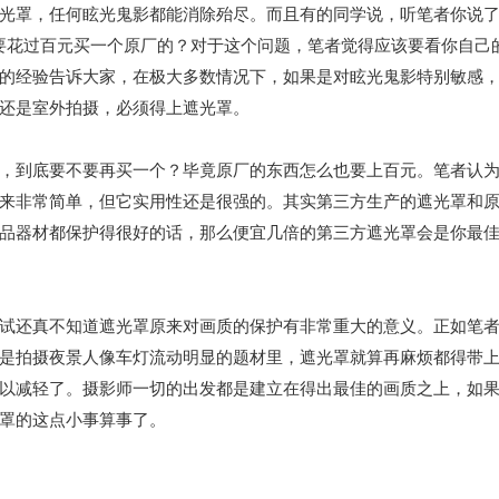
光罩，任何眩光鬼影都能消除殆尽。而且有的同学说，听笔者你说
就要花过百元买一个原厂的？对于这个问题，笔者觉得应该要看你自己
的经验告诉大家，在极大多数情况下，如果是对眩光鬼影特别敏感
还是室外拍摄，必须得上遮光罩。
，到底要不要再买一个？毕竟原厂的东西怎么也要上百元。笔者认
来非常简单，但它实用性还是很强的。其实第三方生产的遮光罩和
品器材都保护得很好的话，那么便宜几倍的第三方遮光罩会是你最
试还真不知道遮光罩原来对画质的保护有非常重大的意义。正如笔
是拍摄夜景人像车灯流动明显的题材里，遮光罩就算再麻烦都得带
以减轻了。摄影师一切的出发都是建立在得出最佳的画质之上，如
罩的这点小事算事了。