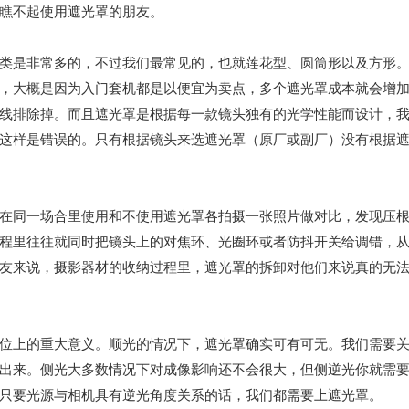
瞧不起使用遮光罩的朋友。
类是非常多的，不过我们最常见的，也就莲花型、圆筒形以及方形
，大概是因为入门套机都是以便宜为卖点，多个遮光罩成本就会增
线排除掉。而且遮光罩是根据每一款镜头独有的光学性能而设计，
这样是错误的。只有根据镜头来选遮光罩（原厂或副厂）没有根据
在同一场合里使用和不使用遮光罩各拍摄一张照片做对比，发现压
程里往往就同时把镜头上的对焦环、光圈环或者防抖开关给调错，
友来说，摄影器材的收纳过程里，遮光罩的拆卸对他们来说真的无
位上的重大意义。顺光的情况下，遮光罩确实可有可无。我们需要
出来。侧光大多数情况下对成像影响还不会很大，但侧逆光你就需
只要光源与相机具有逆光角度关系的话，我们都需要上遮光罩。