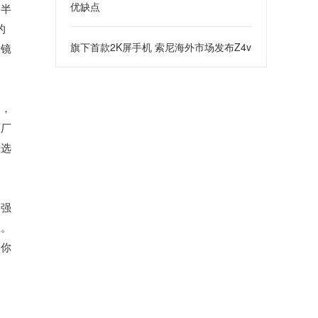
优缺点
了半
的
旗下首款2K屏手机 索尼海外市场发布Z4v
，镜
为，
原厂
佳选
者强
上。
果你