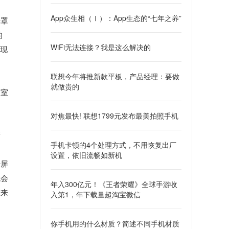
App众生相（Ⅰ）：App生态的“七年之养”
光罩
的
WiFi无法连接？我是这么解决的
表现
联想今年将推新款平板，产品经理：要做
就做贵的
如室
对焦最快! 联想1799元发布最美拍照手机
衡
手机卡顿的4个处理方式，不用恢复出厂
设置，依旧流畅如新机
于屏
就会
年入300亿元！《王者荣耀》全球手游收
带来
入第1，年下载量超淘宝微信
你手机用的什么材质？简述不同手机材质