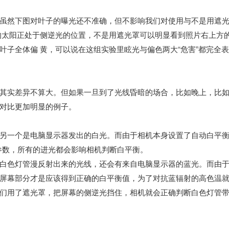
虽然下图对叶子的曝光还不准确，但不影响我们对使用与不是用遮
的太阳正处于侧逆光的位置，不是用遮光罩可以明显看到照片右上方
叶子全体偏 黄，可以说在这组实验里眩光与偏色两大“危害”都完全
其实差异不算大。但如果一旦到了光线昏暗的场合，比如晚上，比
对比更加明显的例子。
另一个是电脑显示器发出的白光。而由于相机本身设置了自动白平
参数，所有的进光都会影响相机判断白平衡。
白色灯管漫反射出来的光线，还会有来自电脑显示器的蓝光。而由
屏幕部分才是应该得到正确的白平衡值，为了对抗蓝辐射的高色温
们用了遮光罩，把屏幕的侧逆光挡住，相机就会正确判断白色灯管