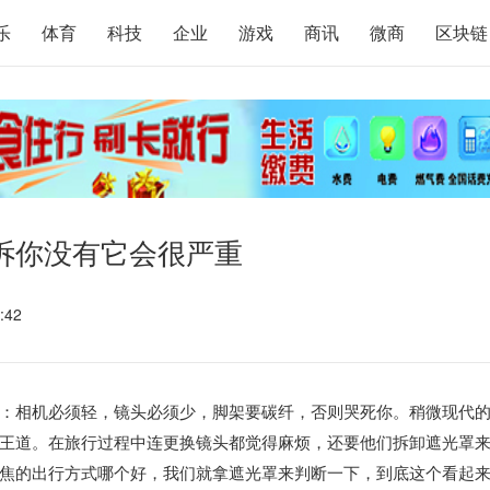
乐
体育
科技
企业
游戏
商讯
微商
区块链
诉你没有它会很严重
:42
：相机必须轻，镜头必须少，脚架要碳纤，否则哭死你。稍微现代
王道。在旅行过程中连更换镜头都觉得麻烦，还要他们拆卸遮光罩
焦的出行方式哪个好，我们就拿遮光罩来判断一下，到底这个看起