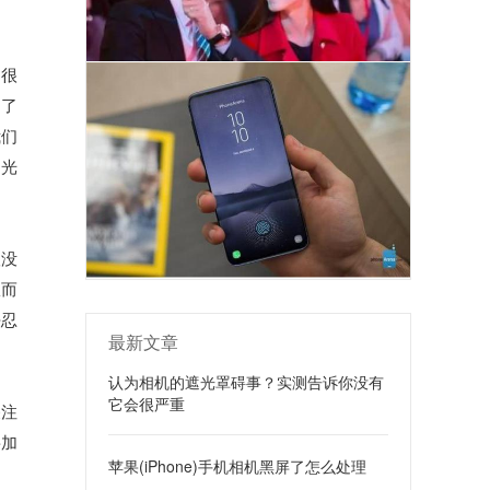
。很
加了
我们
遮光
根没
从而
法忍
最新文章
认为相机的遮光罩碍事？实测告诉你没有
它会很严重
关注
要加
苹果(iPhone)手机相机黑屏了怎么处理