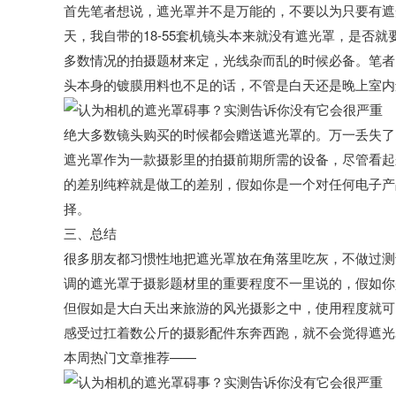
首先笔者想说，遮光罩并不是万能的，不要以为只要有遮
天，我自带的18-55套机镜头本来就没有遮光罩，是否
多数情况的拍摄题材来定，光线杂而乱的时候必备。笔者
头本身的镀膜用料也不足的话，不管是白天还是晚上室内
绝大多数镜头购买的时候都会赠送遮光罩的。万一丢失了
遮光罩作为一款摄影里的拍摄前期所需的设备，尽管看起
的差别纯粹就是做工的差别，假如你是一个对任何电子产
择。
三、总结
很多朋友都习惯性地把遮光罩放在角落里吃灰，不做过测
调的遮光罩于摄影题材里的重要程度不一里说的，假如你
但假如是大白天出来旅游的风光摄影之中，使用程度就可
感受过扛着数公斤的摄影配件东奔西跑，就不会觉得遮光
本周热门文章推荐
——