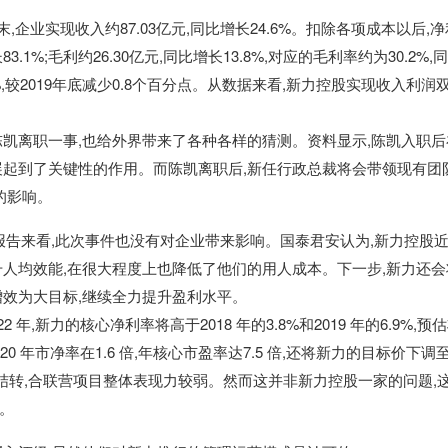
企业实现收入约87.03亿元,同比增长24.6%。扣除各项成本以后,净
83.1%;毛利约26.30亿元,同比增长13.8%,对应的毛利率约为30.2%,
%,较2019年底减少0.8个百分点。从数据来看,新力控股实现收入利润
凯离职一事,也给外界带来了各种各样的猜测。资料显示,陈凯入职后
展起到了关键性的作用。而陈凯离职后,新任行政总裁将会带领现有团
的影响。
研究报告来看,此次事件也没有对企业带来影响。国泰君安认为,新力控股
人均效能,在很大程度上也降低了他们的用人成本。下一步,新力还会
增效为大目标,继续全力提升盈利水平。
 年,新力的核心净利率将高于2018 年的3.8%和2019 年的6.9%,预
20 年市净率在1.6 倍,年核心市盈率达7.5 倍,还将新力的目标价下调
结转,合联营项目整体表现力较弱。然而这并非新力控股
一家的问题,
。