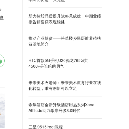
步
新力控股品质提升战略见成效，中期业绩
盘
报告销售额表现稳健
推动产业扶贫——符草楼乡黑斑蛙养殖扶
贫基地简介
HTC首款5G手机U20骁龙765G卖
4500+是谁给的勇气
未来美术石老师：未来美术教育行业在线
化转型，唯有创新可以立足
希岸酒店全新升级酒店用品系列Xana
Attitude助力希岸升级3.0时代
三星i9515lroot教程