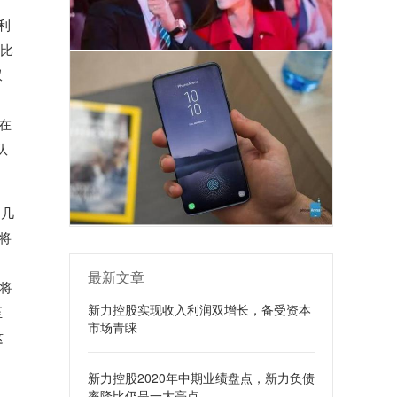
利
同比
双
在
队
近几
将
最新文章
估将
新力控股实现收入利润双增长，备受资本
至
市场青睐
这
新力控股2020年中期业绩盘点，新力负债
率降比仍是一大亮点