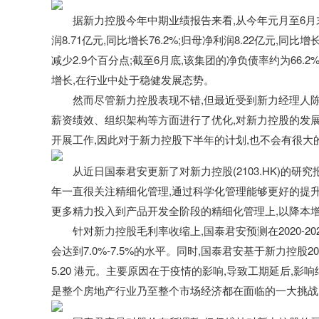
据新力控股今年中期业绩报告来看,从今年元月至6月末,
润8.71亿元,同比增长76.2%;归母净利润8.22亿元,同比增长
减少2.9个百分点;截至6月底,该集团的净负债率约为66.2
增长,在行业中处于稳健发展态势。
然而尽管新力控股表现不错,但最近受到新力经理人陈
薪资绩效、组织架构等方面进行了优化,对新力控股的发
开展工作,因此对于新力控股下半年的计划,也不会有很大
从近日国泰君安更新了对新力控股(2103.HK)的
年一直很关注精细化管理,通过科学化管理能够更好的提升
更多精力投入到产品开发全阶段的精细化管理上,以降本
针对新力控股毛利率收缩上,国泰君安预测在2020-2022
会达到7.0%-7.5%的水平。同时,国泰君安基于新力控股20
5.20 港元。主要原因在于疫情的影响,导致工期延后,
影响
是整个房地产行业乃至整个市场经济都在面临的一大挑战